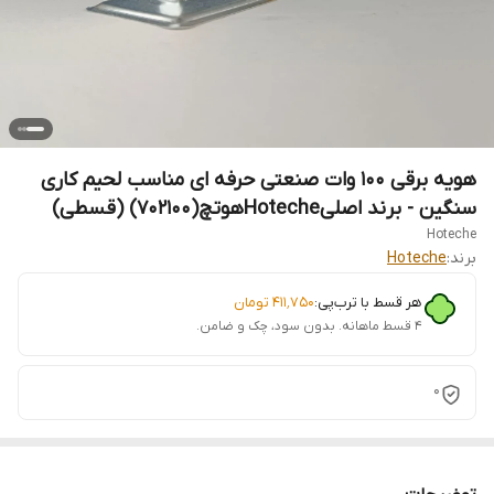
هویه برقی 100 وات صنعتی حرفه ای مناسب لحیم کاری
سنگین - برند اصلیHotecheهوتچ(702100) (قسطی)
Hoteche
برند:
Hoteche
هر قسط با ترب‌پی:
۴۱۱٬۷۵۰
تومان
۴ قسط ماهانه. بدون سود، چک و ضامن.
0