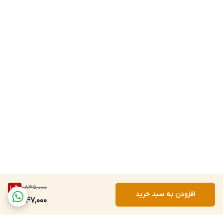
1,835,000
10
%
افزودن به سبد خرید
1,647,000