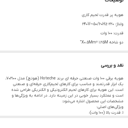
توضیحات
هویه پر قدرت لحیم کاری
ولتاژ: 220-240V~50/60Hz
قدرت: 100 وات
دو شاخه X0.5Mm² 1.25M"
مناسب برای تعمیرات الکترونیکی و صنعتی
- دارای نوک ضخیم قابل تعویض
نقد و بررسی
- طراحی ارگونومیک و دسته نسوز
هویه برقی ۱۰۰ وات صنعتی حرفه ای برند Hoteche (هوتچ) مدل 702100،
- مناسب برای لحیم‌کاری کابل‌های ضخیم و بردهای صنعتی
یک ابزار قدرتمند و مناسب برای کارهای لحیم‌کاری حرفه‌ای و صنعتی
- دارای کابل مقاوم با طول مناسب
است. این هویه برای کارهای لحیم الکترونیکی و الکتریکی طراحی شده
است و عملکرد بسیار خوبی در این زمینه دارد. در ادامه به ویژگی‌ها و
- ساخت چین
مشخصات این محصول اشاره می‌شود:
- وزن تقریبی ۳۰۰ گرم
ویژگی‌های اصلی:
1. قدرت بالا (۱۰۰ وات):
این هویه با قدرت ۱۰۰ وات، قادر به تولید گرمای کافی برای ذوب سریع
لحیم‌ها حتی در مواردی که درصد قلع پایین است، می‌باشد. این ویژگی آن