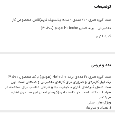
توضیحات
ست گیره فنری - 20 عددی - بدنه پلاستیک فایبرگلاس مخصوص کار
تعمیراتی - برند اصلی Hoteche هوتچ (290600)
گیره فنری
✅ست 20 عددی
✅4 عدد سایز 3 اینچ - 16 عدد سایز 2 اینچ
نقد و بررسی
✅بدنه پلاستیک فایبرگلاس
ست گیره فنری 20 عددی برند Hoteche (هوتچ) با کد محصول 290600،
✅جعبه استوانه ای پلاستیکی
یک ابزار کاربردی و ضروری برای کارهای تعمیراتی و صنعتی است. این
ست شامل گیره‌های فنری با کیفیت بالا و طراحی مناسب برای استفاده در
شرایط مختلف است. در ادامه به ویژگی‌های اصلی این محصول اشاره
می‌کنیم:
ویژگی‌های اصلی:
1. تعداد و سایزها:
- این ست شامل 20 عدد گیره فنری است.