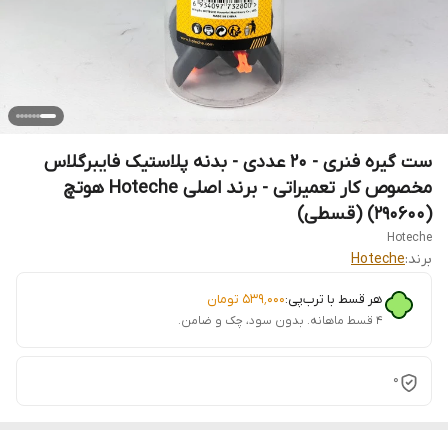
ست گیره فنری - 20 عددی - بدنه پلاستیک فایبرگلاس
مخصوص کار تعمیراتی - برند اصلی Hoteche هوتچ
(290600) (قسطی)
Hoteche
برند:
Hoteche
هر قسط با ترب‌پی:
۵۳۹٬۰۰۰
تومان
۴ قسط ماهانه. بدون سود، چک و ضامن.
0