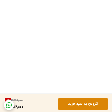
2,341,000
7
%
افزودن به سبد خرید
2,156,000