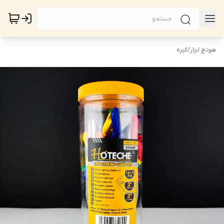
هوتچ ابزار
/
گیره