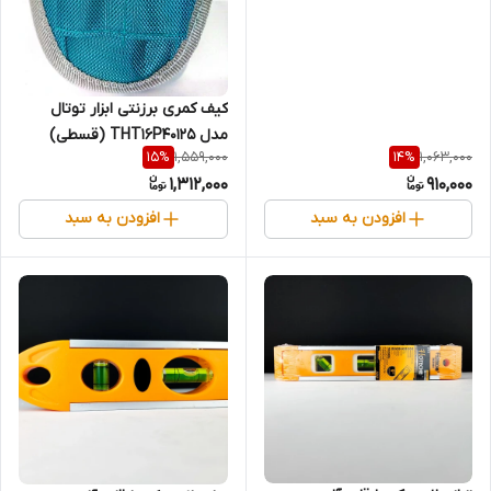
کیف کمری برزنتی ابزار توتال
مدل THT16P40125 (قسطی)
1,559,000
1,063,000
15
%
14
%
1,312,000
910,000
افزودن به سبد
افزودن به سبد