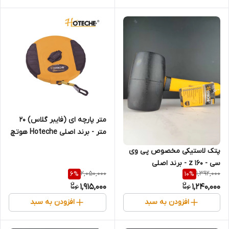
متر پارچه ای (فایبر گلاس) 20
متر - برند اصلی Hoteche هوتچ
(281120) (قسطی)
پتک لاستیکی مخصوص پی وی
سی - 160 z - برند اصلی
2,050,000
1,392,000
6
%
10
%
Hoteche هوتچ (230102)
1,915,000
1,240,000
(قسطی)
افزودن به سبد
افزودن به سبد