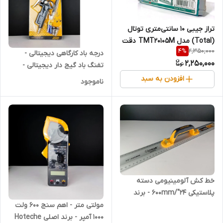
تراز جیبی ۱۰ سانتی‌متری توتال
(Total) مدل TMT20105M دقت
2,350,000
4
%
در ابعاد کوچک (قسطی)
درجه باد کارگاهی دیجیتالی -
2,250,000
تفنگ باد گیج دار دیجیتالی -
فشار سنج دیجیتالی لاستیک
افزودن به سبد
ناموجود
خودرو - برند اصلی Hoteche
هوتچ (830044) (قسطی)
خط کش آلومینیومی دسته
پلاستیکی 24"/600mm - برند
اصلی Hoteche هوتچ (282056)
مولتی متر - اهم سنج 600 ولت
(قسطی)
1000 آمپر - برند اصلی Hoteche