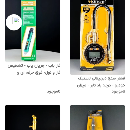
فاز یاب - جریان یاب - تشخیص
فاز و نول- فوق حرفه ای و
فشار سنج دیجیتالی لاستیک
صنعتی - برند اصلی Hoteche
خودرو - درجه باد تایر - میزان
هوتچ (286021) (قسطی)
ناموجود
ناموجود
دقت 0.1 - 200 psi - باطری خور -
کله چرخشی 360 درجه - برند
اصلی Hoteche هوتچ (830048)
(قسطی)