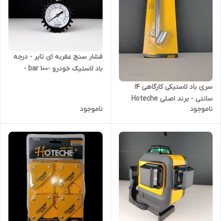
فشار سنج عقربه ای تایر - درجه
باد لاستیک خودرو -100 bar -
عقربه ای - برند اصلی Hoteche
سری باد لاستیکی کارگاهی 14
هوتچ (830046) (قسطی)
سانتی - برند اصلی Hoteche
ناموجود
ناموجود
هوتچ (832201) (قسطی)