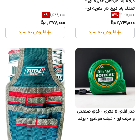
درجه باد کارگاهی عقربه ای -
(قسطی)
تفنگ باد گیج دار عقربه ای-
1,569,000
3,125,000
12
%
12
%
فشار سنج عقربه ای لاستیک
1,378,000
2,741,000
خودرو - برند اصلی Hoteche
هوتچ (830042) (قسطی)
افزودن به سبد
افزودن به سبد
متر فلزی 5 متری - فوق صنعتی
و حرفه ای - تیغه فولادی - برند
اصلی Hoteche هوتچ (280416)
(قسطی)