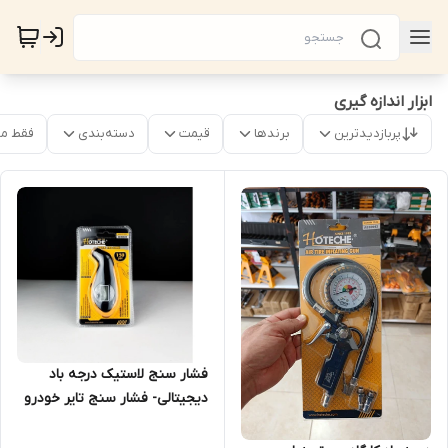
ابزار اندازه گیری
پربازدیدترین
برندها
قیمت
دسته‌بندی
فقط م
فشار سنج لاستیک درجه باد
دیجیتالی- فشار سنج تایر خودرو
- 150 Bar - دیجیتالی - برند اصلی
Hoteche هوتچ (830049)