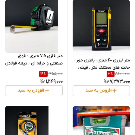
متر فلزی 7.5 متری - فوق
متر لیزری 40 متری- باطری خور -
صنعتی و حرفه ای - تیغه فولادی
حالت های مختلف متر ، فیت ،
- برند اصلی Hoteche هوتچ
1,455,000
7,602,000
14
%
3
%
اینچ - برند اصلی Hoteche
(280417) (قسطی)
1,249,000
7,373,000
هوتچ (284901) (قسطی)
افزودن به سبد
افزودن به سبد