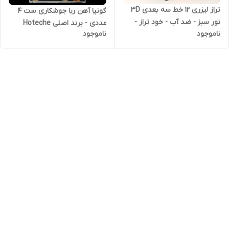
تراز لیزری 12 خط سه بعدی 3D
گونیا آهن ربا جوشکاری ست 4
نور سبز - ضد آب - خود تراز -
عددی - برند اصلی Hoteche
ناموجود
ناموجود
برند اصلی Hoteche هوتچ
هوتچ (456066) (قسطی)
(285007) (قسطی)