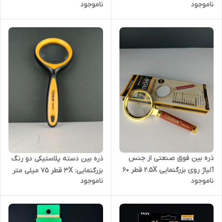
ناموجود
ناموجود
هوتچ (284801) (قسطی)
ذره بین فوق صنعتی از جنس
ذره بین دسته پلاستیکی دو رنگ
آلیاژ روی بزرگنمایی 2.5X قطر 60
بزرگنمایی: 3X قطر 75 میلی متر
ناموجود
ناموجود
میلیمتر برند اصلی هوتچ کد
جنس Pp + Tpr + شیشه برند
محصول (440503) (قسطی)
اصلی هوتچ کد محصول
(440502) (قسطی)