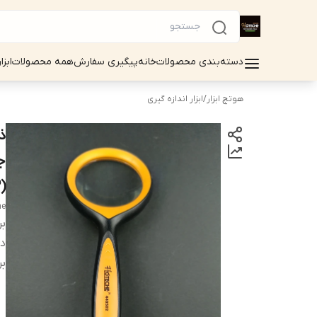
دسته‌بندی محصولات
خانه
پیگیری سفارش
همه محصولات
ابزا
هوتچ ابزار
/
ابزار اندازه گیری
(440502) (قسطی)
he
بر
دس
بر