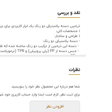
قطر: 75 میلی متر
جنس: Pp + Tpr + شیشه
نقد و بررسی
ذره‌بین دسته پلاستیکی دو رنگ یک ابزار کاربردی برای بز
1. مشخصات کلی:
1. طراحی و ساختار:
- دسته پلاستیکی دو رنگ:
- دسته این ذره‌بین از ترکیب دو رنگ ساخته شده که ظ
- جنس دسته از PP (پلی پروپیلن) و TPR (ترموپلاستیک الاستومر) است:
- PP: مقاوم در برابر ضربه و خمش، سبک و بادوام.
- TPR: نرم و انعطاف‌پذیر، باعث راحتی در هنگام استفاده طولانی‌مدت می‌شود.
2. لنز ذره‌بین:
نظرات
- جنس: شیشه‌ای
- شیشه باکیفیت، وضوح تصویر بالایی ایجاد می‌کند و د
- قطر لنز: 75 میلی‌متر (7.5 سانتیمتر)
- سطح بزرگ لنز امکان مشاهده ناحیه وسیع‌تری را فراهم
شما هم درباره این محصول نظر خود را بنویسید.
- بزرگ‌نمایی: 3X
برای ثبت نظر، لازم است ابتدا وارد حساب کاربری خود شو
- اجسام را تا 3 برابر بزرگ‌تر نشان می‌دهد، مناسب برای مطالعه نوشته‌های ریز، نقشه‌ها، قطعات الکترونیکی و...
3. کاربردها:
- مطالعه کتاب‌های با فونت ریز (مانند قرآن، واژه‌نامه‌ها)
افزودن نظر
- بررسی جزئیات سکه‌ها، تمبر، سنگ‌های قیمتی.