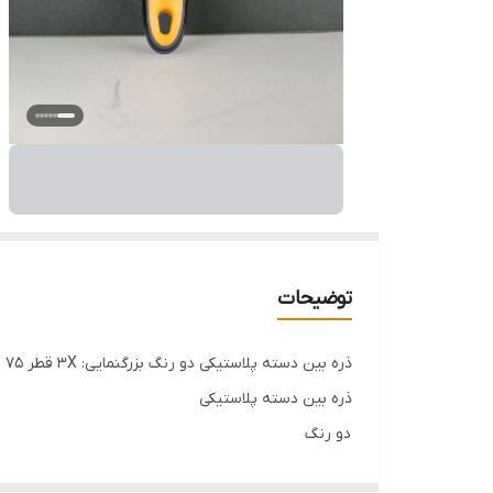
توضیحات
ذره بین دسته پلاستیکی دو رنگ بزرگنمایی: 3X قطر 75 میلی متر جنس Pp + Tpr + شیشه برند اصلی هوتچ کد محصول (440502)
ذره بین دسته پلاستیکی
دو رنگ
بزرگنمایی: 3X