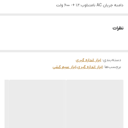
دامنه جریان AC نامتناوب : 1.2 +- 600 ولت
دامنه جریان DC متناوب : 1 +- 600 ولت
ACa براساس آمپر : 20 تا 1000 آمپر
نظرات
بوق هشدار دهنده : بله
لوازم همراه : کیف چرمی + 1 باطری کتابی 9 ولت + دو عدد کابل منفی و
مثبت تستر
دسته‌بندی
:
ابزار اندازه گیری
اهم سنج دیجیتالی Dcv: 1.0 ± 600 ولت ACV: 1.2 ± 600 ولت Aca: 20-1000A
برچسب‌ها :
ابزار اندازه گیری
،
ابزار سیم کشی
± 2.5٪ اهم: 200-20K-200K-2000Kω ±1.0٪ کالیبر فک: 53 میلی متر تست
زنگ تداوم: بله نگهداری داده ها: بله منبع تغذیه: یک باتری 9 ولت
دستگاه مولتی متر Hoteche هوتچ (Multimeter) برای اندازه‌گیری
کمیت‌های مختلف الکتریکی مانند ولتاژ، جریان، مقاومت و تست اتصالات
استفاده می‌شود. این دستگاه یک ابزار حرفه‌ای و کاربردی برای برقکاران،
تکنسین‌ها و علاقه‌مندان به الکترونیک است.
ویژگیهای دستگاه مولتی متر Hoteche هوتچ