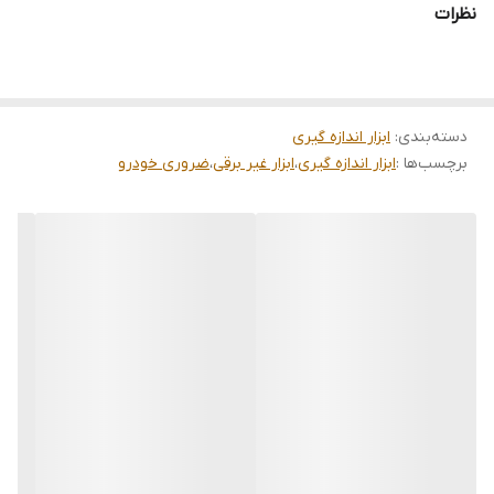
- پشتیبانی از واحدهای مختلف:
نظرات
- Bar (رایج در اروپا و ایران)
- Kpa (کیلوپاسکال)
- Psi (پوند بر اینچ مربع، رایج در آمریکا)
- Kg/Cm² (کیلوگرم بر سانتیمتر مربع)
- امکان انتخاب واحد مورد نظر برای کاربری آسان.
دسته‌بندی
:
ابزار اندازه گیری
3. منبع تغذیه:
برچسب‌ها :
ابزار اندازه گیری
،
ابزار غیر برقی
،
ضروری خودرو
- باتری LR44 (باتری سکه‌ای کوچک و قابل تعویض) که مصرف انرژی
بهینه دارد.
4. طراحی و ابعاد:
- اندازه مَچی (جیبی یا قابل نصب روی دسته) که حمل و استفاده از آن
را آسان میکند.
- نمایشگر دیجیتالی با صفحه خوانا (معمولاً Backlight برای دید در
تاریکی).
5. مقاومت و دقت:
- بدنه مقاوم در برابر ضربه و گردوغبار.
- سنسور دقیق برای اندازه گیری خطای کم.
کاربردها:
- برای رانندگان معمولی:
- بررسی منظم فشار باد لاستیکها برای افزایش ایمنی، کاهش مصرف
سوخت و جلوگیری از ساییدگی زودرس تایرها.
- تعمیرکاران خودرو: