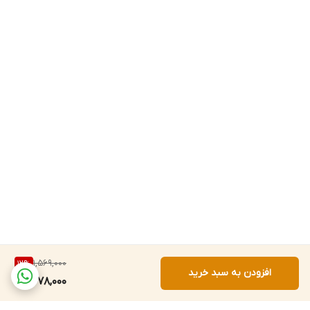
1,569,000
12
%
افزودن به سبد خرید
1,378,000