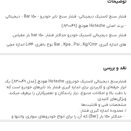
توضیحات
فشار سنج لاستیک دیجیتالی- فشار سنج تایر خودرو - 150 Bar - دیجیتالی
- برند اصلی Hoteche هوتچ (830049)
فشار سنج دیجیتالی لاستیک خودرو حداکثر فشار: 150 bar بار مقیاس
های اندازه گیری: Bar , Kpa , Psi , Kg/Cm2 نوع باطری: Lr44 اندازه مچی
لازم برای هر خودرویی
نقد و بررسی
فشارسنج دیجیتالی لاستیک خودروی Hoteche هوتچ (مدل 830049) یک
ابزار حرفه‌ای و کاربردی برای اندازه گیری فشار باد تایرهای خودرو است که
با دقت بالا و امکانات متنوع، نیاز رانندگان و تعمیرکاران را برطرف میکند.
ویژگی‌های کلیدی:
مشخصات فنی و قابلیت‌ها:
1. محدوده اندازه گیری فشار:
- حداکثر 150 بار (Bar) که آن را برای انواع خودروهای سواری، وانتها و
حتی برخی خودروهای تجاری مناسب میکند.
2. واحدهای اندازه گیری متنوع: