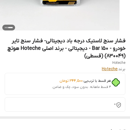
فشار سنج لاستیک درجه باد دیجیتالی- فشار سنج تایر
خودرو - 150 Bar - دیجیتالی - برند اصلی Hoteche هوتچ
(830049) (قسطی)
Hoteche
برند:
Hoteche
هر قسط با ترب‌پی:
۳۴۴٬۵۰۰
تومان
۴ قسط ماهانه. بدون سود، چک و ضامن.
0