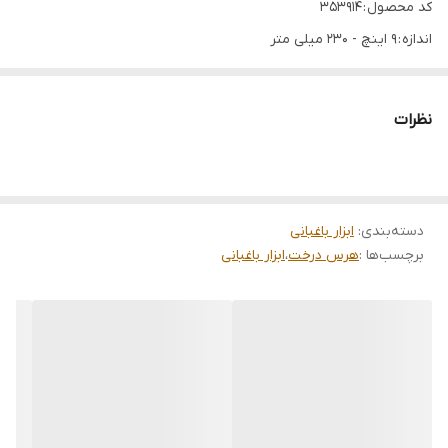
کد محصول : 353914
اندازه : 9 اینچ - 230 میلی متر
جنس تیغه : فولاد ضد زنگ
جنس دسته : آهن
نظرات
قیچی هرس مخصوص باغبانی و شاخه زنی جنس دسته آهنی بسیار
محکم جنس تیغه ساخته شده از فولاد کربن با کیفیت بالا تیغه صیقل و
پولیش شده با ماشین مکانیزه
دسته‌بندی
:
ابزار باغبانی
برچسب‌ها :
هرس درخت
،
ابزار باغبانی