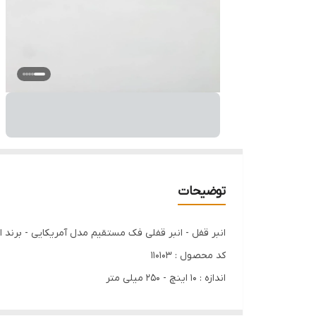
توضیحات
انبر قفل - انبر قفلی فک مستقیم مدل آمریکایی - برند اصلی Hoteche هوتچ (
کد محصول : 110103
اندازه : 10 اینچ - 250 میلی متر
جنس : فولاد Cr-V