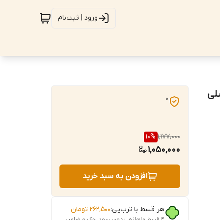
ورود | ثبت‌نام
لی
0
10
%
1,177,000
1,050,000
افزودن به سبد خرید
هر قسط با ترب‌پی:
۲۶۲٬۵۰۰
تومان
۴ قسط ماهانه. بدون سود، چک و ضامن.