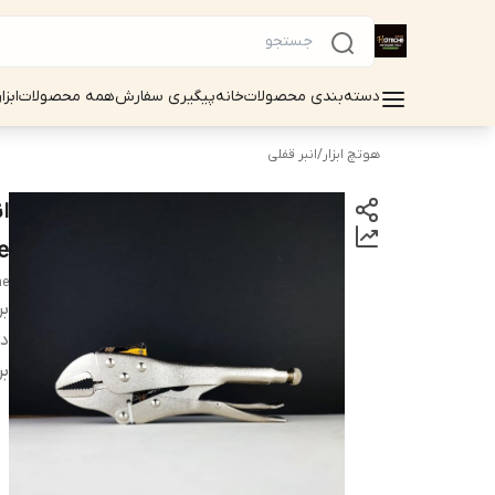
دسته‌بندی محصولات
خانه
پیگیری سفارش
همه محصولات
ابزا
هوتچ ابزار
/
انبر قفلی
ا
che
he
بر
دس
بر