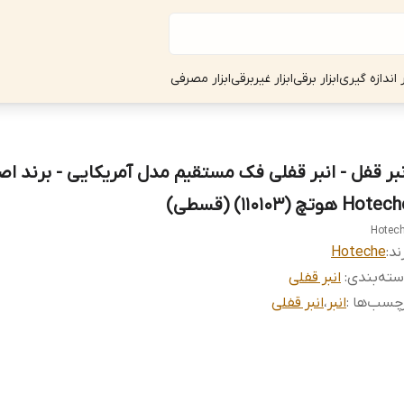
ر اندازه گیری
ابزار برقی
ابزار غیربرقی
ابزار مصرفی
نبر قفل - انبر قفلی فک مستقیم مدل آمریکایی - برند اص
Hote هوتچ (110103) (قسطی)
Hotec
ند:
Hoteche
ته‌بندی
:
انبر قفلی
چسب‌ها :
انبر
،
انبر قفلی