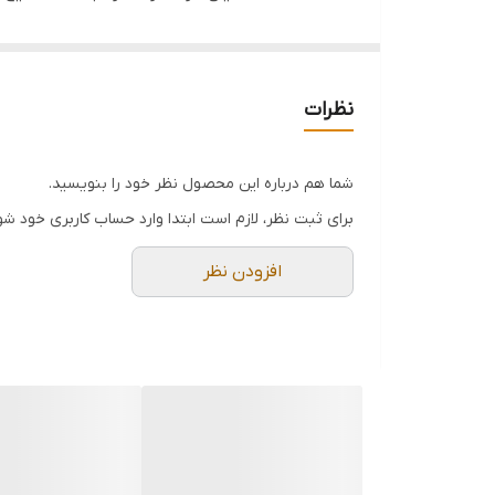
مناسب است.
ویژگیها :
تفنگ منگنه Hoteche (هوتچ) ویژگی‌های خاصی دارد که آن را از دیگر محصولات مشابه جدا می‌کند:
نظرات
1.سایز منگنه : این تفنگ منگنه قابل استفاده برای سایز‌های 4 تا 14 میلی‌متر است.
2.روکش کروم : بدنه تفنگ منگنه دارای روکش کروم است که باعث افزایش دوام و مقاومت آن می‌شود.
شما هم درباره این محصول نظر خود را بنویسید.
3.میخ‌های U شکل : شامل 200 عدد میخ U شکل است
برای ثبت نظر، لازم است ابتدا وارد حساب کاربری خود شو
4.سازگاری با سایز منگنه‌های مختلف: سازگار با سایز منگنه‌هایی مانند Rapid 140، Arrow T50، Arrow T18 و Esco 300 است.
افزودن نظر
این ویژگی‌ها باعث می‌شوند تفنگ منگنه 4-14 میلی‌متر برند Hoteche (هوتچ) برای کارهای ساختمانی و تولید محصولات مختلف مناسب باشد.
کاربردها :
تفنگ منگنه 4-14 میلی‌متر 3 کاره برند Hoteche (هوتچ) کاربردهای متنوعی دارد که به برخی از آن‌ها اشاره می‌کنیم:
1. تعمیر و بازسازی مبلمان: می‌تواند برای محکم کردن پارچه‌ها، چرم یا اجزای مختلف مبلمان مورد استفاده قرار گیرد.
2. ساخت و تعمیر قاب‌ها: برای ساخت و تعمیر قاب‌های عکس، تابلو و آینه‌ها به کار می‌رود.
3. کارهای دستی و هنری : در پروژه‌ها و هنرهای دستی می‌توان از آن برای اتصال مواد مختلف استفاده کرد.
4.تعمیرات خانگی: در تعمیرات کوچک خانگی مانند نصب پوشش‌های دیواری یا تزئینات چوبی بسیار مفید است.