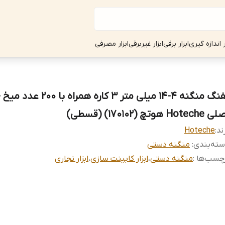
ر اندازه گیری
ابزار برقی
ابزار غیربرقی
ابزار مصرفی
تفنگ منگنه 4-14 میلی متر 3 کاره همراه ب
Hotech هوتچ (170102) (قسطی)
ند:
Hoteche
ته‌بندی
:
منگنه دستی
چسب‌ها :
منگنه دستی
،
ابزار کابینت سازی
،
ابزار نجاری