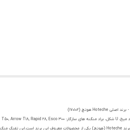
تفنگ منگنه 4-14 میلی‌متر 3 کاره همراه با 200 عدد میخ برند Hoteche (هوتچ) یکی از محصولات معرو