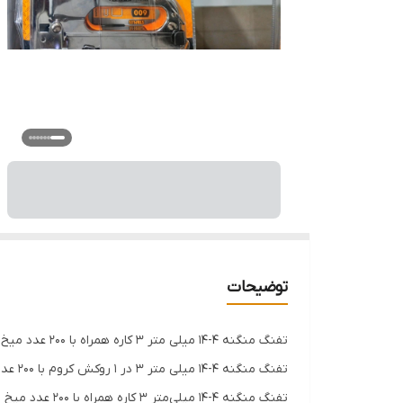
توضیحات
تفنگ منگنه 4-14 میلی متر 3 کاره همراه با 200 عدد میخ - برند اصلی Hoteche هوتچ (170102)
تفنگ منگنه 4-14 میلی متر 3 در 1 روکش کروم با 200 عدد میخ، U شکل، براد منگنه های سازگار: Rapid 140,Arrow T50, Arrow T18, Rapid 28, Esco 300"