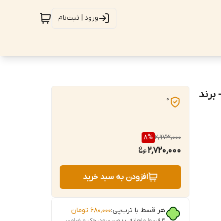
ورود | ثبت‌نام
ا 200 عدد میخ - برند
0
8
%
2,973,000
2,720,000
افزودن به سبد خرید
هر قسط با ترب‌پی:
۶۸۰٬۰۰۰
تومان
۴ قسط ماهانه. بدون سود، چک و ضامن.