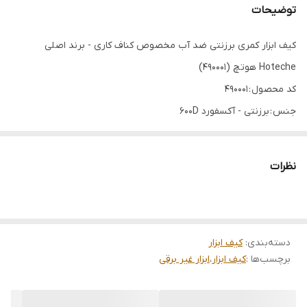
توضیحات
کیف ابزار کمری برزنتی ضد آب مخصوص کناف کاری - برند اصلی
Hoteche هوتچ (490001)
کد محصول : 490001
جنس : برزنتی - آکسفورد 600D
اندازه : 10 * 26 * 26.5 سانتی متر
نظرات
کیف ابزار کمری برزنتی ضد آب برند Hoteche (هوتچ) با کد محصول
490001، یک کیف ابزار مخصوص برای کارهای سیار و به ویژه کناف کاری
طراحی شده است. این کیف با جنس مرغوب و مقاوم خود، ابزارهای
دسته‌بندی
:
کیف ابزار
ضروری شما را در حین کار به راحتی حمل کرده و از آنها در برابر شرایط
برچسب‌ها :
کیف ابزار
،
ابزار غیر برقی
محیطی محافظت می‌کند. در ادامه به ویژگی‌ها و مشخصات این کیف ابزار
می‌پردازیم: