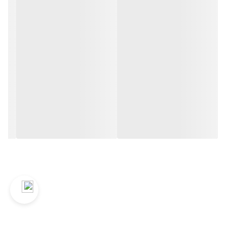
ویژگی‌های اصلی کیف ابزار کمری Hoteche:
1. جنس باکیفیت:
- جنس این کیف از برزنت و پارچه آکسفورد 600D ساخته شده است که
مقاومت بالایی در برابر سایش، پارگی و ضربه دارد.
- ضد آب بودن کیف باعث می‌شود ابزارها در برابر رطوبت و باران
محافظت شوند.
2. ابعاد مناسب:
- اندازه کیف 10 * 26 * 26.5 سانتی‌متر است که فضای کافی برای قرار
دادن ابزارهای ضروری کناف کاری را فراهم می‌کند.
- این ابعاد باعث می‌شود کیف هم جمع و جور باشد و هم گنجایش
مناسبی داشته باشد.