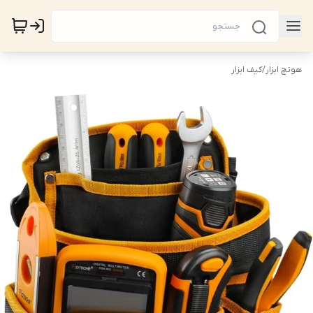
هوتچ ابزار
/
کیف ابزار