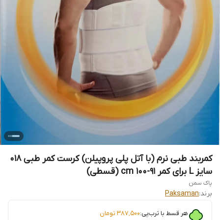
كمربند طبی نرم (با آتل پلی پروپيلن) کرست کمر طبی 018
سایز L برای کمر 91-100 cm (قسطی)
پاک سمن
برند:
Paksaman
هر قسط با ترب‌پی:
۳۸۷٬۵۰۰
تومان