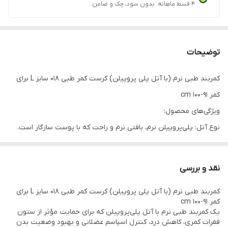
۴ قسط ماهانه. بدون سود، چک و ضامن.
توضیحات
كمربند طبی نرم (با آتل پلی پروپيلن) کرست کمر طبی 018 سایز L برای
کمر 91-100 cm
ویژگی‌های محصول:
نوع آتل: پلی‌پروپیلن نرم، بافتی نرم و راحت که با پوست سازگار است.
سایز L: مناسب برای سایز کمرهای 91 تا 100 سانتی‌متر.
ساختار مناسب: طراحی مناسب برای حمایت از ناحیه کمر و جلوگیری از
نقد و بررسی
اسپاسم عضلانی.
كمربند طبی نرم (با آتل پلی پروپيلن) کرست کمر طبی 018 سایز L برای
نوع کاربرد: مناسب برای افرادی که درد کمر مزمن یا موقت دارند یا به
کمر 91-100 cm
دنبال حمایت طبی از کمر هستند.
یک کمربند طبی نرم با آتل پلی‌پروپیلن که برای حمایت مؤثر از ستون
فقرات کمری، کاهش درد، کنترل اسپاسم عضلانی و بهبود وضعیت بدن