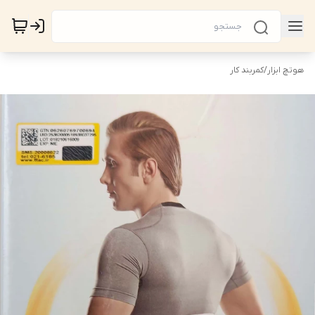
هوتچ ابزار
/
کمربند کار