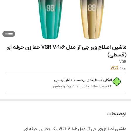
ماشین اصلاح وی جی آر مدل VGR V-906 خط زن حرفه ای
(قسطی)
VGR
برند:
VGR
امکان قسط‌بندی برحسب اعتبار ترب‌پی
۴ قسط ماهانه. بدون سود، چک و ضامن.
توضیحات
ماشین اصلاح وی جی آر مدل VGR V-906 یک خط زن حرفه ای