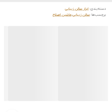
نمایشگر سطح باتری: کنترل بهتر و بدون نگرانی از برق.
قابلیت ضد آب: ایمنی در استفاده با آب و قابلیت شستشو.
دسته‌بندی
:
ابزار سالن زیبایی
شانه‌های قابل تعویض (3 تا 6 عدد): تنظیم ارتفاع برش بین 1.5 تا 12
برچسب‌ها :
سالن زیبایی
،
ماشین اصلاح
میلی‌متر.
شارژ 3 ساعت / کار 180 دقیقه: باتری قدرتمند و پایدار.
وزن 182 گرم: سبک و راحت برای استفاده طولانی.
طراحی ارگونومیک: مناسب برای هر دو دست و کنترل بهتر در هنگام کار.
این ماشین اصلاح کیمی، گزینه‌ای عالی برای افرادی است که به دنبال
دقت، سرعت و راحتی در اصلاح صورت هستند. این محصول به‌خوبی بین
کاربران معمولی و حرفه‌ای‌ها مورد پسند قرار گرفته است.