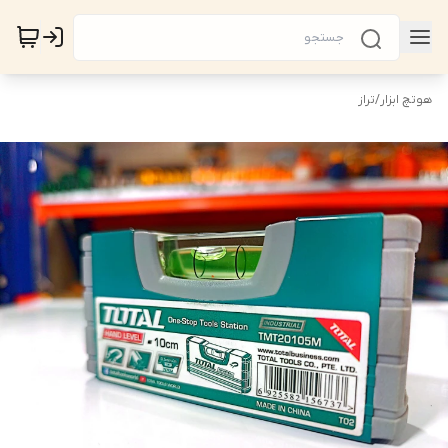
هوتچ ابزار
/
تراز