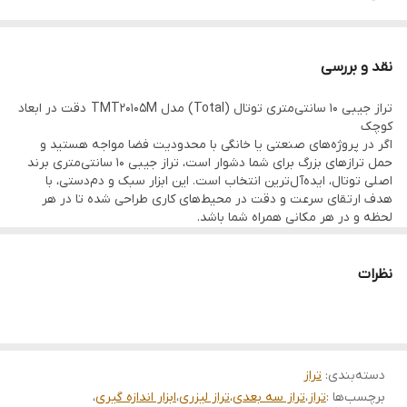
اندازه: ۱۰ سانتی‌متر
نوع:مگنتی (دارای آهنربای صنعتی قوی)
نقد و بررسی
کاربرد:مناسب برای محیط‌های صنعتی و مکان‌های با دسترسی محدود
تراز جیبی ۱۰ سانتی‌متری توتال (Total) مدل TMT20105M دقت در ابعاد
ویژگی‌های خاص: وزن بسیار سبک، ابعاد جیبی، بدنه مقاوم و دقت بالا
کوچک
اگر در پروژه‌های صنعتی یا خانگی با محدودیت فضا مواجه هستید و
حمل ترازهای بزرگ برای شما دشوار است، تراز جیبی ۱۰ سانتی‌متری برند
اصلی توتال، ایده‌آل‌ترین انتخاب است. این ابزار سبک و دم‌دستی، با
هدف ارتقای سرعت و دقت در محیط‌های کاری طراحی شده تا در هر
لحظه و در هر مکانی همراه شما باشد.
ویژگی برجسته این مدل، مگنتی بسیار قوی آن است که تراز را به‌طور
کامل روی سطوح فلزی ثابت می‌کند و اجازه می‌دهد بدون نیاز به نگه
داشتن ابزار، تمرکز خود را بر روی تراز کردن دقیق قطعات بگذارید. کیفیت
نظرات
ساخت بالای این محصول در کنار متریال مقاوم، طول عمر آن را در
سخت‌ترین شرایط صنعتی تضمین می‌کند.
تراز مگنتی جیبی Total مدل TMT20105M
دسته‌بندی
:
تراز
یک ابزار ضروری، سبک و باکیفیت برای کسانی که به دنبال دقت در ابعاد
برچسب‌ها :
تراز
،
تراز سه بعدی
،
تراز لیزری
،
ابزار اندازه گیری
،
کوچک هستند. این تراز ۱۰ سانتی‌متری به دلیل داشتن آهنربای بسیار