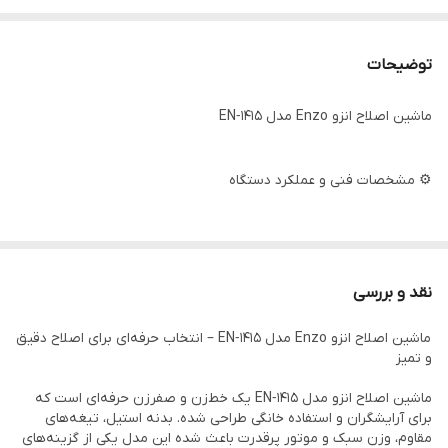
توضیحات
ماشین اصلاح انزو Enzo مدل EN‑1415
⚙️ مشخصات فنی و عملکرد دستگاه
- تیغه استیل ضدزنگ — برش مستقیم، دقیق و بدون گیرکردن مو
- قابلیت اصلاح ۰ تا ۳ میلی‌متر — مناسب خط‌زنی، سایه‌زنی و اصلاح ریز
نقد و بررسی
- ۳ شانه اصلاح در سایزهای ۱، ۲ و ۳ میلی‌متر
ماشین اصلاح انزو Enzo مدل EN‑1415 – انتخاب حرفه‌ای برای اصلاح دقیق
- باتری قابل شارژ با عملکرد پایدار
و تمیز
- زمان شارژ: ۱۲۰ دقیقه
ماشین اصلاح انزو مدل EN‑1415 یک خط‌زن و صفرزن حرفه‌ای است که
- زمان استفاده: حدود ۹۰ دقیقه مداوم
برای آرایشگران و استفاده خانگی طراحی شده. بدنه استیل، تیغه‌های
- قابلیت اصلاح با شماره صفر برای خط‌زنی حرفه‌ای
مقاوم، وزن سبک و موتور پرقدرت باعث شده این مدل یکی از گزینه‌های