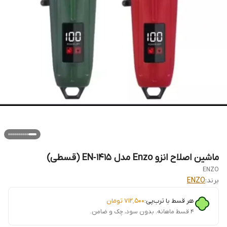
ماشین اصلاح انزو Enzo مدل EN‑1415 (قسطی)
ENZO
برند:
ENZO
هر قسط با ترب‌پی:
۷۱۲٬۵۰۰
تومان
۴ قسط ماهانه. بدون سود، چک و ضامن.