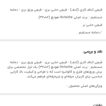
قیچی کناف کاری (کنف) - قیچی حلبی بری - قیچی ورق بری - دماغه
مستقیم - برند اصلی Hoteche هوتچ (320102)
قیچی حلبی بر
✅دماغه مستقیم
✅10 اینچ 250 میلی متر
✅جنس Cr-V فولاد حرارت دیده
نقد و بررسی
✅دماغه دندانه دندانه و تراش داده شده
قیچی کناف کاری (کنف) - قیچی حلبی بری - قیچی ورق بری - دماغه
✅دستگیره پی وی سی دو رنگ
مستقیم - برند اصلی Hoteche هوتچ (320102) یک ابزار تخصصی برای
طول: 10 اینچ
برش ورق‌های فلزی و گالوانیزه است که با طراحی و کیفیت بالا، کارایی
فولاد حرارت دیده
مناسبی برای کاربران حرفه‌ای و غیرحرفه‌ای فراهم می‌کند.
دستگیره راحت
ایده آل برای برش های مستقیم
تیغه برش دندانه دار
ویژگی‌های اصلی محصول :
اهرم مرکب قدرت برش را افزایش می دهد.
چفت ، فک های فنری را در صورت عدم استفاده بسته نگه می دارد
1.دماغه مستقیم:
این قیچی دارای دماغه مستقیم است که امکان برش دقیق و مستقیم
نظرات