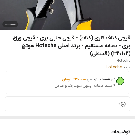
قیچی کناف کاری (کنف) - قیچی حلبی بری - قیچی ورق
بری - دماغه مستقیم - برند اصلی Hoteche هوتچ
(320102) (قسطی)
Hoteche
برند:
Hoteche
هر قسط با ترب‌پی:
۳۳۶٬۰۰۰
تومان
۴ قسط ماهانه. بدون سود، چک و ضامن.
0
توضیحات