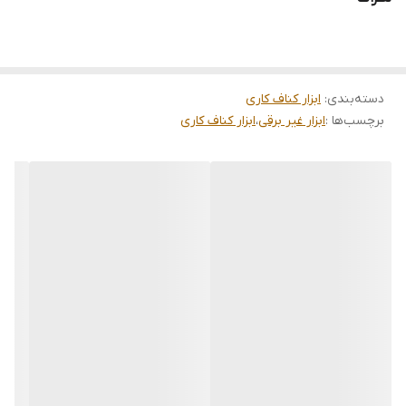
ورق‌های فلزی را فراهم می‌کند. این طراحی برای برش‌های طولانی و صاف
ایده‌آل است.
2.طول تیغه:
دسته‌بندی
:
ابزار کناف کاری
طول تیغه این قیچی 10 اینچ (250 میلی‌متر) است که به کاربر اجازه
برچسب‌ها :
ابزار غیر برقی
،
ابزار کناف کاری
می‌دهد ورق‌های فلزی با ضخامت‌های مختلف را به راحتی برش دهد.
3.جنس تیغه:
تیغه این قیچی از جنس فولاد Cr-V (کروم-وانادیوم) ساخته شده است
که به دلیل مقاومت بالا و دوام زیاد، برای برش ورق‌های فلزی مناسب
است. همچنین، این فولاد حرارت دیده است که باعث افزایش استحکام و
طول عمر تیغه می‌شود.
4.تیغه دندانه‌دار:
تیغه این قیچی به صورت دندانه‌دار و تراش‌داده شده طراحی شده است
که باعث افزایش دقت و قدرت برش می‌شود. این ویژگی به خصوص در
برش ورق‌های گالوانیزه و فلزات سخت بسیار مفید است.
5.دستگیره راحت: