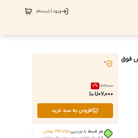
ورود | ثبت‌نام
ضد سایش فوق
0
7
%
1,202,000
1,107,000
افزودن به سبد خرید
هر قسط با ترب‌پی:
۲۷۶٬۷۵۰
تومان
۴ قسط ماهانه. بدون سود، چک و ضامن.