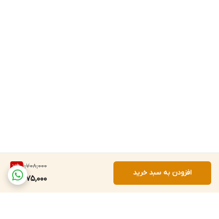
سبک در بیرون از منزل طراحی شده است. با داشتن 9 ابزار مختلف، جنس
فولاد ضد زنگ و دسته آلومینیومی، این چاقو گزینه مناسبی برای افرادی
است که به دنبال یک ابزار جمع‌وجور و قابل حمل هستند.
1,708,000
7
%
افزودن به سبد خرید
1,575,000