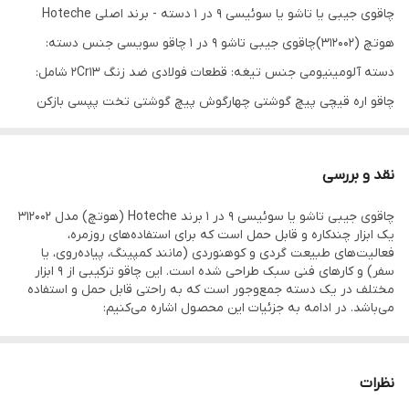
چاقوی جیبی یا تاشو یا سوئیسی 9 در 1 دسته - برند اصلی Hoteche
هوتچ (312002)چاقوی جیبی تاشو 9 در 1 چاقو سویسی جنس دسته:
دسته آلومینیومی جنس تیغه: قطعات فولادی ضد زنگ 2Cr13 شامل:
چاقو اره قیچی پیچ گوشتی چهارگوش پیچ گوشتی تخت پپسی بازکن
چوب پنبه بازکن تیزی جا کمری
کد محصول : 312002
نقد و بررسی
جنس تیغه ها : فولاد ضد زنگ
چاقوی جیبی تاشو یا سوئیسی 9 در 1 برند Hoteche (هوتچ) مدل 312002
تعداد ابزار : 9 ابزار در یک دسته
یک ابزار چندکاره و قابل حمل است که برای استفاده‌های روزمره،
جنس دسته : آلومینیوم محکم
فعالیت‌های طبیعت گردی و کوهنوردی (مانند کمپینگ، پیاده‌روی، یا
سفر) و کارهای فنی سبک طراحی شده است. این چاقو ترکیبی از 9 ابزار
مختلف در یک دسته جمع‌وجور است که به راحتی قابل حمل و استفاده
می‌باشد. در ادامه به جزئیات این محصول اشاره می‌کنیم:
ویژگی‌های اصلی:
1.جنس دسته:
دسته این چاقو از آلومینیوم محکم ساخته شده است. آلومینیوم به
نظرات
دلیل سبکی، مقاومت در برابر زنگ‌زدگی و دوام بالا، انتخاب مناسبی برای