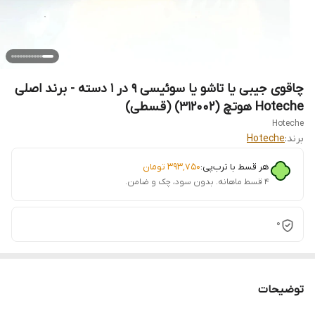
چاقوی جیبی یا تاشو یا سوئیسی 9 در 1 دسته - برند اصلی
Hoteche هوتچ (312002) (قسطی)
Hoteche
برند:
Hoteche
هر قسط با ترب‌پی:
۳۹۳٬۷۵۰
تومان
۴ قسط ماهانه. بدون سود، چک و ضامن.
0
توضیحات