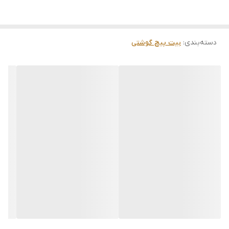
- 11-14 میلی‌متر
- 14-18 میلی‌متر
- تعداد: 5 عدد در یک بسته
- بسته‌بندی: پک پلاستیکی مستحکم برای محافظت از ابزار و نگهداری
دسته‌بندی
:
بیت پیچ گوشتی
آسان
کاربردها:
- مناسب برای پیچ‌های راست‌گرد (معمولی) و چپ‌گرد (مورد استفاده در
برخی ماشین‌آلات و دوچرخه‌ها)
- ایده‌آل برای استفاده در گاراژها، کارگاه‌های تعمیراتی و مصارف خانگی
- طراحی ارگونومیک برای چرخش راحت و کاهش فشار روی دست
مزایا نسبت به نمونه‌های مشابه:
- فولاد آب‌دیده با طول عمر بالا و مقاوم در برابر سایش
- سایزبندی متنوع برای پوشش نیازهای مختلف
- بدون لغزش روی پیچ‌های فرسوده یا محکم
اگر به دنبال یک پیچ‌گیر باکیفیت و چندکاره برای پیچ‌های معمولی و
چپ‌گرد هستید، این مجموعه گزینه مناسبی است.