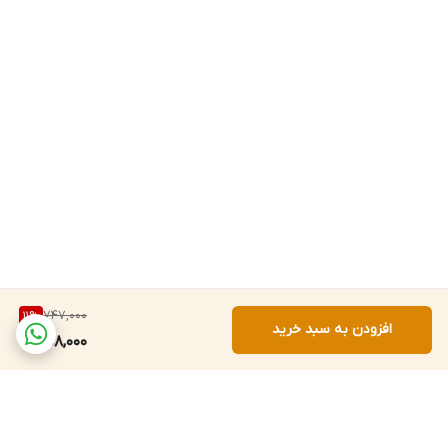
747,000
11
%
افزودن به سبد خرید
658,000