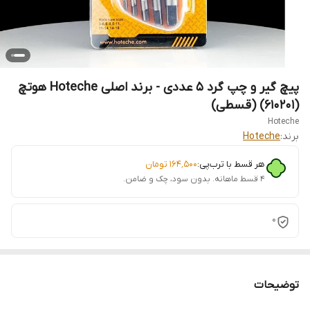
پیچ گیر و چپ گرد 5 عددی - برند اصلی Hoteche هوتچ
(610201) (قسطی)
Hoteche
برند:
Hoteche
هر قسط با ترب‌پی:
۱۶۴٬۵۰۰
تومان
۴ قسط ماهانه. بدون سود، چک و ضامن.
0
توضیحات