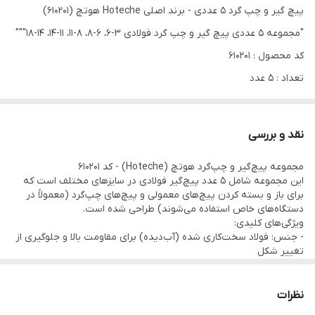
پیچ گیر و چپ گرد 5 عددی - برند اصلی Hoteche هوتچ (610201)
"مجموعه 5 عددی پیچ گیر و چپ گرد فولادی 3-6، 6-8، 8-11، 11-14، 14-18"""
کد محصول : 610201
تعداد : 5 عدد
جنس : فولاد آب دیده
اندازه : 3-6 ، 6-8 ، 8-11 ، 11-14 ، 14-18
نقد و بررسی
بسته بندی : پک پلاستیکی محکم
مجموعه پیچ‌گیر و چپ‌گرد هوتچ (Hoteche) - کد 610201
این مجموعه شامل 5 عدد پیچ‌گیر فولادی در سایزهای مختلف است که
برای باز و بسته کردن پیچ‌های معمولی و پیچ‌های چپ‌گرد (معمولاً در
دستگاه‌های خاص استفاده می‌شوند) طراحی شده است.
ویژگی‌های کلیدی:
- جنس: فولاد سخت‌کاری شده (آب‌دیده) برای مقاومت بالا و جلوگیری از
تغییر شکل
- اندازه‌ها:
- 3-6 میلی‌متر
- 6-8 میلی‌متر
نظرات
- 8-11 میلی‌متر