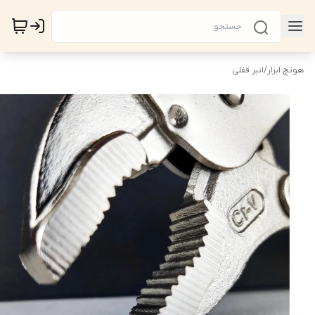
هوتچ ابزار
/
انبر قفلی