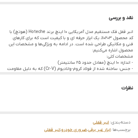
جنس : Cr-V فولاد ضد زنگ
ویژگی جانبی : دارای سیم چین
نقد و بررسی
انبر قفل فک مستقیم مدل آمریکایی 10 اینچ برند Hoteche (هوتچ) با
کد محصول 110203، یک ابزار حرفه ای و با کیفیت است که برای کارهای
فنی و مکانیکی طراحی شده است. در ادامه به ویژگی‌ها و مشخصات این
محصول اشاره می‌کنیم:
مشخصات کلی:
- اندازه: 10 اینچ (معادل حدود 25 سانتیمتر)
- جنس: ساخته شده از فولاد کروم-وانادیوم (Cr-V) که به دلیل مقاومت
بالا، دوام و ضد زنگ بودن شناخته می‌شود.
- ویژگی جانبی: مجهز به سیم‌چین (سیم‌بر) برای بریدن سیم‌ها و
کابل‌های نازک.
نظرات
کاربردها:
این انبر قفل فک مستقیم برای نگه‌داشتن، چرخاندن یا فشردن قطعات در
کارهای مکانیکی، تعمیرات و صنعتی استفاده می‌شود. طراحی فک
مستقیم آن امکان دسترسی به فضاهای تنگ و کار با دقت بالا را فراهم
می‌کند.
دسته‌بندی
:
انبر قفلی
مزایا:
برچسب‌ها :
ابزار غیر برقی
،
ضروری خودرو
،
انبر قفلی
1. مقاومت بالا: فولاد Cr-V باعث می‌شود این ابزار در برابر فشار و سایش
مقاوم باشد.