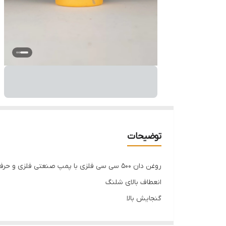
توضیحات
روغن دان 500 سی سی فلزی با پمپ صنعتی فلزی و حرفه ای - برند اصلی Hoteche هوتچ (700042)
انعطاف بالای شلنگ
گنجایش بالا
پمپ تمام فلزی مستحکم