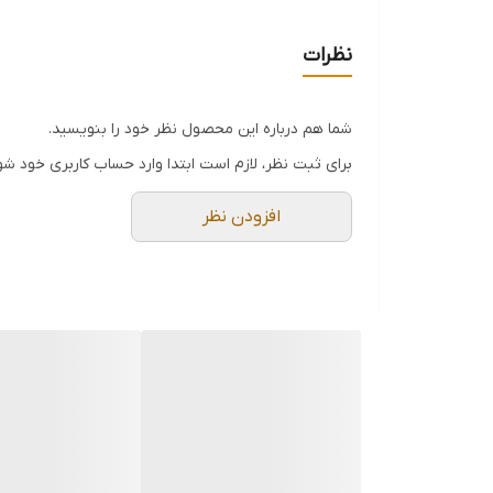
پمپ روان و خوش دست
روغن با اپلیکاتور انعطاف پذیر
نظرات
ظرفیت: 500 سی سی
دهانه برنجی هسته آهنی
شما هم درباره این محصول نظر خود را بنویسید.
روغن دان 500 سی سی فلزی با پمپ صنعتی فلزی و حرفه ای از برند Hoteche هوتچ (700042) یک ابزار کاربردی و با کیفیت است که برای کاربردهای صنعتی و حرفه ای طراحی شده است.
برای ثبت نظر، لازم است ابتدا وارد حساب کاربری خود شو
افزودن نظر
ویژگی‌ها :
۱.انعطاف بالای شلنگ
- این روغن دان مجهز به شلنگی با انعطاف‌پذیری بالا اس
محدودیت، روغن را به قسمت‌های مختلف ماشین‌آلات یا 
۲.گنجایش بالا
- با ظرفیت 500 سی سی، این روغن دان گنجا