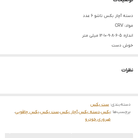
توضیحات
دسته آچار بکس تاشو 6 عدد
مواد: CRV
اندازه: 5-6-8-9-10-12 میلی متر
خوش دست
حرفه ای
مستحکم
نظرات
ست دسته بکس تاشو چاقویی 6 عددی برند Hoteche (هوتچ) با کد
محصول 261013، یک ابزار حرفهای و کاربردی برای استفاده در تعمیرات
خودرو و سایر کارهای فنی است. این ست شامل 6 عدد بکس با اندازههای
دسته‌بندی
:
ست بکس
مختلف است که به صورت تاشو طراحی شده و به راحتی قابل حمل و
برچسب‌ها :
بکس
،
دسته بکس
،
آچار بکس
،
ست بکس
،
بکس چاقویی
،
استفاده است.
ضروری خودرو
ویژگی‌ها
-جنس مواد: از جنس CRV (فولاد کروم وانادیوم) ساخته شده است که