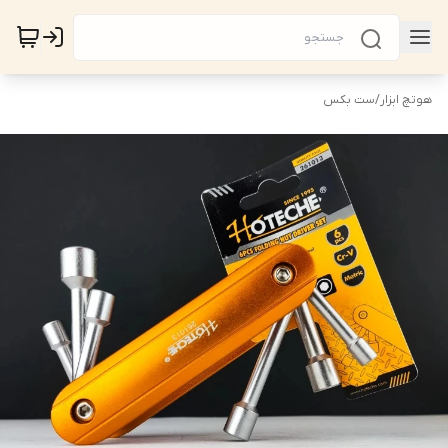
هوتچ ابزار
/
ست بکس