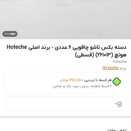
دسته بکس تاشو چاقویی 6 عددی - برند اصلی Hoteche
هوتچ (261013) (قسطی)
Hoteche
برند:
Hoteche
هر قسط با ترب‌پی:
۴۵۸٬۵۰۰
تومان
۴ قسط ماهانه. بدون سود، چک و ضامن.
0