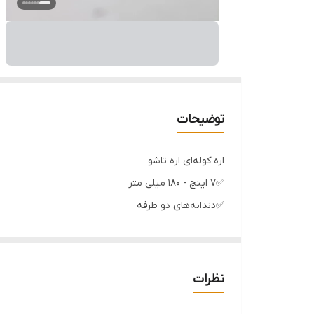
توضیحات
اره کوله‌ای اره تاشو
✅7 اینچ - 180 میلی متر
✅دندانه‌های دو طرفه
✅دندانه های حرارت و سمباده داده شده 7Tpi
✅دسته پلاستیکی دو رنگ محکم و فشرده Pp-Tpr
✅ضامن قفل کننده
نظرات