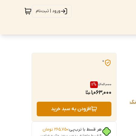
ورود | ثبت‌نام
0
11
%
1,202,000
1,063,000
ینگ
افزودن به سبد خرید
هر قسط با ترب‌پی:
۲۶۵٬۷۵۰
تومان
۴ قسط ماهانه. بدون سود، چک و ضامن.