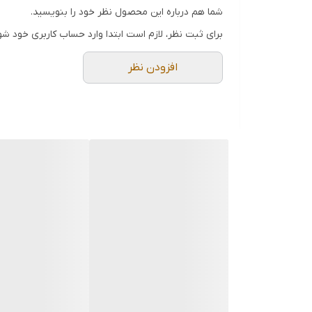
و ویژگی‌های منحصر به فرد، ابزاری ایده‌آل برای کارهای
شما هم درباره این محصول نظر خود را بنویسید.
ویژگیهای اره کوله ای :
برای ثبت نظر، لازم است ابتدا وارد حساب کاربری خود شو
1.ابعاد و اندازه‌ها
افزودن نظر
- این اره دارای طول تیغه‌ای معادل 7 اینچ (180 میلی‌متر) است که برای برش‌های دقیق و سریع مناسب می‌باشد. این اندازه تعادل خوبی بین قدرت برش و قابلیت حمل ایجاد می‌کند.
2.دندانه‌های دو طرفه
- تیغه این اره دارای دندانه‌های دو طرفه است که امکان
3.دندانه‌های حرارت و سمباده داده شده (7Tpi)
- دندانه‌های این اره با ت
عملکرد برش می‌شود.
4.دسته پلاستیکی دو رنگ (PP-TPR)
- دسته
راحتی کند و از لیز خوردن ابزار جلوگیری شود.
5.ضامن قفل کننده
- این اره مجهز به یک ضامن قفل کننده است که تیغه را د