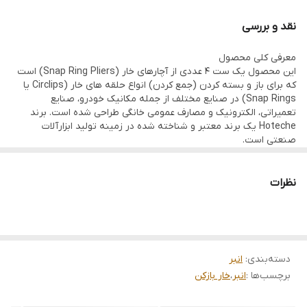
نقد و بررسی
معرفی کلی محصول
این محصول یک ست 4 عددی از آچارهای خار (Snap Ring Pliers) است
که برای باز و بسته کردن (جمع کردن) انواع حلقه های خار (Circlips یا
Snap Rings) در صنایع مختلف از جمله مکانیک خودرو، صنایع
تعمیراتی، الکترونیک و مصارف عمومی خانگی طراحی شده است. برند
Hoteche یک برند معتبر و شناخته شده در زمینه تولید ابزارآلات
صنعتی است.
مشخصات فنی کلیدی
· کد محصول: 101401
نظرات
· برند: Hoteche (هوتچ)
· تعداد در بسته: 4 عدد
· اندازه (طول): 7 اینچ معادل 180 میلیمتر
· جنس فک و دسته: فولاد آلیاژی کروم-وانادیوم (Cr-V)
· مزیت: این آلیاژ استحکام و مقاومت به سایش بسیار بالایی دارد و از
دسته‌بندی
:
انبر
شکستن یا تغییر شکل فکها در هنگام اعمال فشار زیاد جلوگیری میکند.
برچسب‌ها :
انبر
،
خار بازکن
· نوع عملکرد:
· این ست شامل دو نوع اصلی است:
1. خار بازکن (External): برای باز کردن حلقه های خاری که در فضای