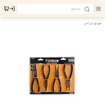
هوتچ ابزار
/
انبر