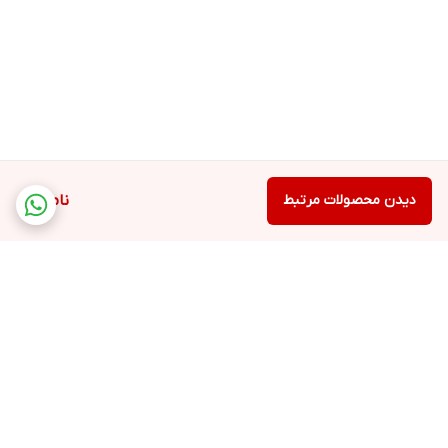
ست 4 عددی خار بازکن و جمع کن Hoteche کد 101401 یک انتخاب مقرون
به صرفه ، باکیفیت و کامل برای هر مکانیک، تعمیرکار یا حتی افراد مبتدی
است که به دنبال یک ابزار قابل اعتماد برای کار با حلقه‌های خار هستند.
تنوع فکها و ساختار مستحکم آن، این اطمینان را میدهد که برای طیف
وسیعی از کارها آماده هستید.
دیدن محصولات مرتبط
ناموجود
برگشت به بالا