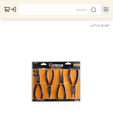
هوتچ ابزار
/
انبر