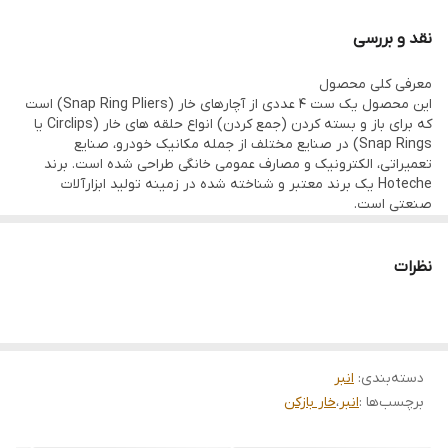
نقد و بررسی
معرفی کلی محصول
این محصول یک ست 4 عددی از آچارهای خار (Snap Ring Pliers) است
که برای باز و بسته کردن (جمع کردن) انواع حلقه های خار (Circlips یا
Snap Rings) در صنایع مختلف از جمله مکانیک خودرو، صنایع
تعمیراتی، الکترونیک و مصارف عمومی خانگی طراحی شده است. برند
Hoteche یک برند معتبر و شناخته شده در زمینه تولید ابزارآلات
صنعتی است.
مشخصات فنی کلیدی
· کد محصول: 101401
نظرات
· برند: Hoteche (هوتچ)
· تعداد در بسته: 4 عدد
· اندازه (طول): 7 اینچ معادل 180 میلیمتر
· جنس فک و دسته: فولاد آلیاژی کروم-وانادیوم (Cr-V)
· مزیت: این آلیاژ استحکام و مقاومت به سایش بسیار بالایی دارد و از
دسته‌بندی
:
انبر
شکستن یا تغییر شکل فکها در هنگام اعمال فشار زیاد جلوگیری میکند.
برچسب‌ها :
انبر
،
خار بازکن
· نوع عملکرد:
· این ست شامل دو نوع اصلی است:
1. خار بازکن (External): برای باز کردن حلقه های خاری که در فضای