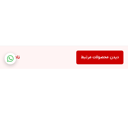
ست 4 عددی خار بازکن و جمع کن Hoteche کد 101401 یک انتخاب مقرون
به صرفه ، باکیفیت و کامل برای هر مکانیک، تعمیرکار یا حتی افراد مبتدی
است که به دنبال یک ابزار قابل اعتماد برای کار با حلقه‌های خار هستند.
تنوع فکها و ساختار مستحکم آن، این اطمینان را میدهد که برای طیف
وسیعی از کارها آماده هستید.
دیدن محصولات مرتبط
ناموجود
برگشت به بالا