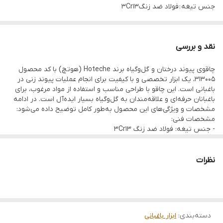
جنس تیغه : فولاد ضد زنگ3Cr13
اندازه کلی : 190 میلیمتر
ضخامت تیغه : 3 میلیمتر
نقد و بررسی
وزن : 122 گرم
چاقوی پیوند درختان و گل‌وگیاه برند Hoteche (هوتچ) با کد محصول
جنس دسته : فلز با روکش چوب رز
313005، یک ابزار تخصصی و با کیفیت برای انجام عملیات پیوند زنی در
باغبانی است. این چاقو با طراحی مناسب و استفاده از مواد مرغوب، برای
باغبانان حرفه‌ای و علاقه‌مندان به گل‌وگیاه بسیار ایده‌آل است. در ادامه
مشخصات و ویژگی‌های این محصول به‌طور کامل توضیح داده می‌شود:
مشخصات فنی:
- جنس تیغه: فولاد ضد زنگ 3Cr13
این نوع فولاد مقاومت بالایی در برابر زنگ‌زدگی و خوردگی دارد و همچنین
به‌راحتی تیز می‌شود. این ویژگی باعث می‌شود چاقو برای برش‌های دقیق
و تمیز ایده‌آل باشد.
نظرات
- اندازه کلی: 190 میلی‌متر
این اندازه مناسب برای انجام کارهای ظریف و دقیق در پیوند زنی است و
به کاربر اجازه می‌دهد کنترل کاملی روی ابزار داشته باشد.
- ضخامت تیغه: 3 میلی‌متر
دسته‌بندی
:
ابزار باغبانی
ضخامت مناسب تیغه باعث استحکام و دوام بیشتر آن می‌شود و از خم