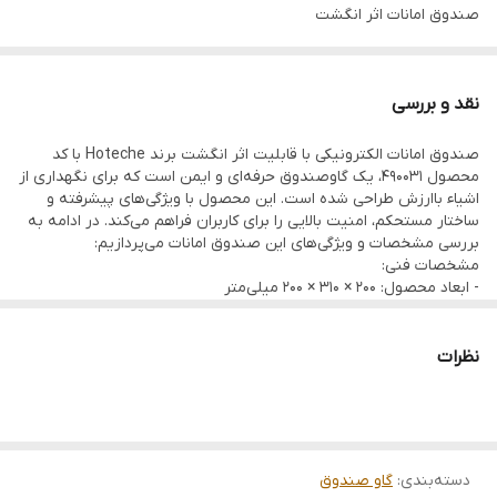
صندوق امانات اثر انگشت
اندازه محصول: 200*310*200 میلی متر
جنس: فولاد Q235
نقد و بررسی
ضخامت بدنه 1.5mm
صندوق امانات الکترونیکی با قابلیت اثر انگشت برند Hoteche با کد
ضخامت درب 4 میلی متر
محصول 490031، یک گاوصندوق حرفه‌ای و ایمن است که برای نگهداری از
اشیاء باارزش طراحی شده است. این محصول با ویژگی‌های پیشرفته و
ساختار مستحکم، امنیت بالایی را برای کاربران فراهم می‌کند. در ادامه به
بررسی مشخصات و ویژگی‌های این صندوق امانات می‌پردازیم:
مشخصات فنی:
- ابعاد محصول: 200 × 310 × 200 میلی‌متر
این ابعاد مناسب برای استفاده در محیط‌های مختلف مانند منازل، دفاتر،
هتل‌ها و سایر مکان‌هایی است که نیاز به نگهداری ایمن از اشیاء کوچک و
باارزش وجود دارد.
نظرات
- جنس بدنه: فولاد Q235
فولاد Q235 یک نوع فولاد ساختمانی با مقاومت بالا است که در برابر
ضربه و فشار مقاومت خوبی دارد. این جنس بدنه باعث افزایش دوام و
امنیت صندوق می‌شود.
- ضخامت بدنه: 1.5 میلی‌متر
دسته‌بندی
:
گاو صندوق
ضخامت بدنه 1.5 میلی‌متر، تعادل مناسبی بین وزن و استحکام ایجاد