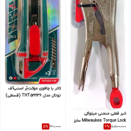
کاتر یا چاقوی موکت‌بُر اسنپ‌آف
توتال مدل THT522136 (قسطی)
انبر قفلی منحنی میلواکی
Milwaukee Torque Lock سایز
920,000
5,500,000
5
%
6
%
10 اینچ (254mm) – فولاد