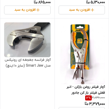
865,000
5,130,000
کروم‌مولیبدن (قسطی)
افزودن به سبد
افزودن به سبد
آچار فرانسه جغجغه ای رونیکس
مدل Smart Jaw (سایز 10 اینچ)
(قسطی)
آچار فیلتر روغن بازکن - انبر
قفلی فیلتر باز کن جادور
3,846,000
12
%
JADEVER (کد JDLP8C10)
3,379,000
(قسطی)