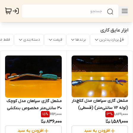
ابزار عایق کاری
پربازدیدترین
برندها
قیمت
دسته‌بندی
فقط م
مشعل گازی سپاهان مدل کلاچ‌دار
مشعل گازی سپاهان مدل کوچک
(لوله ۷۲ سانتی‌متر) (قسطی)
30 سانتی‌متر مخصوص بندکشی
993,000
1,829,000
15
%
13
%
ایزوبام (قسطی)
836,000
1,589,000
افزودن به سبد
افزودن به سبد