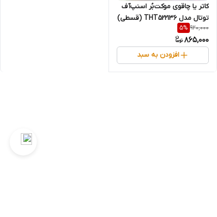
کاتر یا چاقوی موکت‌بُر اسنپ‌آف
توتال مدل THT522136 (قسطی)
920,000
5
%
865,000
افزودن به سبد