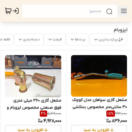
ایزوبام
پربازدیدترین
برندها
قیمت
دسته‌بندی
فقط م
مشعل گازی سپاهان مدل کوچک
مشعل گازی 360 میلی متری
30 سانتی‌متر مخصوص بندکشی
فوق صنعتی مخصوص ایزوبام و
5,169,000
993,000
4
%
15
%
ایزوبام (قسطی)
عایق کاری همراه با اتصالات 25-
4,928,000
836,000
35-50 میلی متری برند اصلی
هوتچ کد محصول (710302)
افزودن به سبد
افزودن به سبد