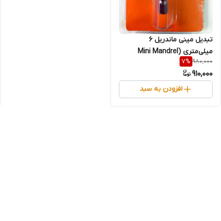
تبدیل مینی ماندریل ۶
میلی‌متری (Mini Mandrel
980,000
7
%
6mm) (قسطی)
910,000
افزودن به سبد