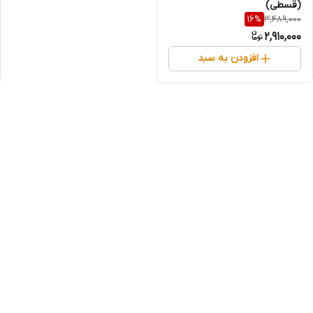
(قسطی)
3,489,000
16
%
2,910,000
افزودن به سبد