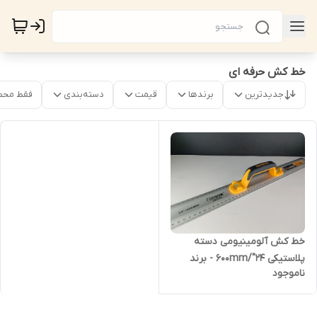
خط کش حرفه ای
جدیدترین
برندها
قیمت
دسته‌بندی
فقط محص
خط کش آلومینیومی دسته
پلاستیکی 24"/600mm - برند
ناموجود
اصلی Hoteche هوتچ (282056)
(قسطی)