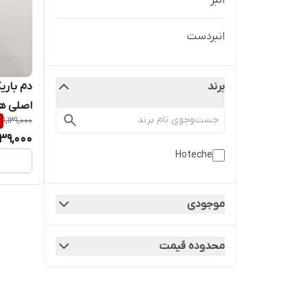
انبر
انبردست
برند
اصلی هوتچ مد
%
1,131,000
039,000
Hoteche
موجودی
محدوده قیمت