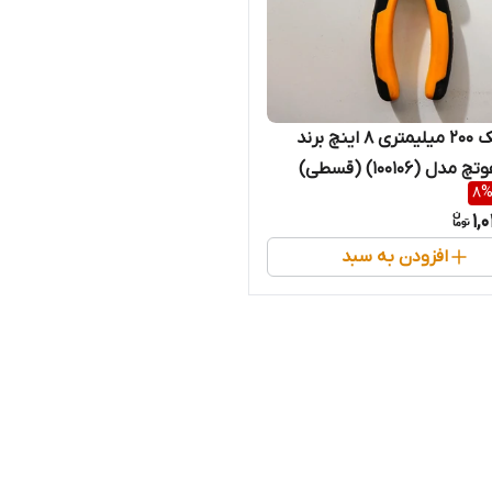
دم باریک 200 میلیمتری 8 اینچ برند
ل (100106) (قسطی)
8
1,
افزودن به سبد