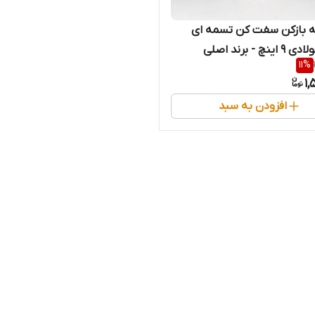
له بازکن سفت کن تسمه ای
دسته فولادی 9 اینچ - برند اصلی
11
%
(قسطی)
1,
افزودن به سبد