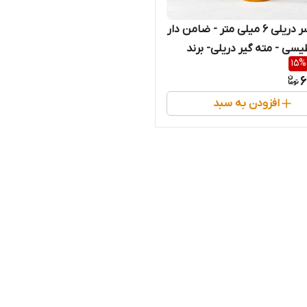
بکس سر دریلی 6 میلی متر - ضامن دار
یسی - مته گیر دریلی- برند
15
%
اصلی Hoteche هوتچ (251001)
6
)
افزودن به سبد