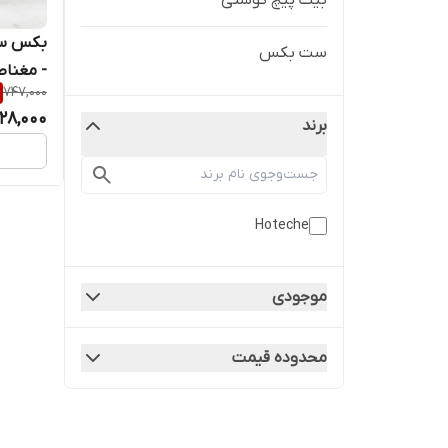
بیت پیچ گوشتی
ست بکس
- مغناط
747,000
28,000
برند
(قسطی
Hoteche
موجودی
محدوده قیمت