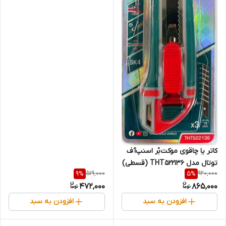
اصلیHotecheهوتچ(424412)
(قسطی)
کاتر یا چاقوی موکت‌بُر اسنپ‌آف
توتال مدل THT522136 (قسطی)
519,000
920,000
9
%
5
%
472,000
865,000
افزودن به سبد
افزودن به سبد