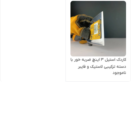
کاردک استیل 3 اینچ ضربه خور با
دسته ترکیبی لاستیک و فایبر
ناموجود
گلاس - برند
اصلیHotecheهوتچ(424415)
(قسطی)