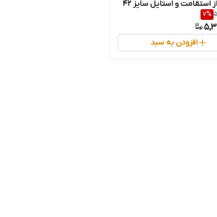
ترکیبی از استقامت و استایل سایز 42
7
%
5
)
5,3
افزودن به سبد