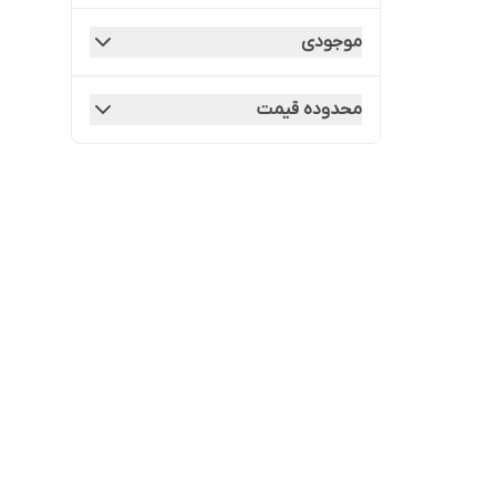
ابزار صنعتی ساختمان
موجودی
ابزار فلزکاری
محدوده قیمت
ابزار کنده کاری و تخریب
ابزار نجاری
انبر آرماتوربندی
مکانیکی