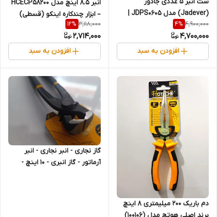
ست انبر ۵ عددی جادور
انبر 8.5 اینچ مدل HCECP58200
(Jadever) مدل JDPS0605 |
– ابزار چندکاره اینکو (قسطی)
3,118,000
4,900,000
12
%
4
%
مجموعه کامل ابزار دستی حرفه‌ای
2,714,000
4,700,000
(قسطی)
افزودن به سبد
افزودن به سبد
گاز نجاری - انبر نجاری - انبر
آرماتور - گاز انبری - 10 اینچ -
برند اصلی Hoteche هوتچ
(100603) (قسطی)
دم باریک 200 میلیمتری 8 اینچ
برند اصلی هوتچ مدل (100106)