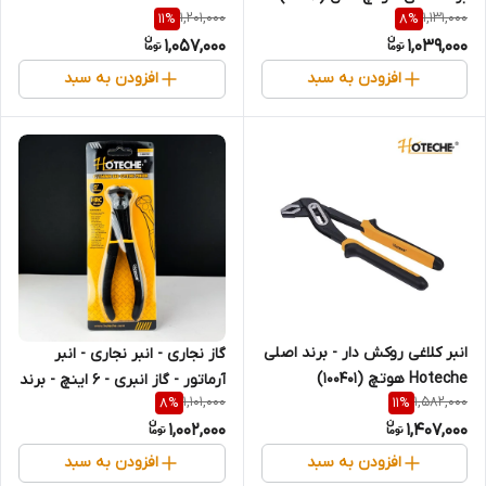
1,201,000
1,131,000
11
%
8
%
(قسطی)
1,057,000
1,039,000
افزودن به سبد
افزودن به سبد
انبر کلاغی روکش دار - برند اصلی
گاز نجاری - انبر نجاری - انبر
Hoteche هوتچ (100401)
آرماتور - گاز انبری - 6 اینچ - برند
1,101,000
1,582,000
8
%
11
%
(قسطی)
اصلی Hoteche هوتچ (100701)
1,002,000
1,407,000
(قسطی)
افزودن به سبد
افزودن به سبد