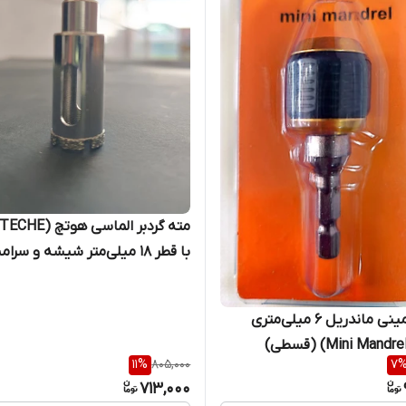
با قطر ۱۸ میلی‌متر شیشه و سر
محصول 604007 (قسطی)
تبدیل مینی ماندریل ۶ میلی‌متری
11
%
805,000
7
713,000