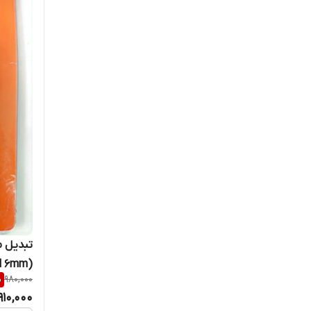
(Mini Mandrel 6mm) (قسطی)
%
980,000
910,000