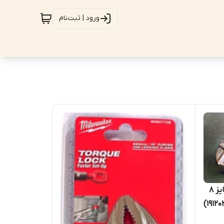
ورود | ثبت‌نام
آچار فرانسه هوتچ (Hoteche) سایز 8
اینچ / 200 میلیمتر کد محصول (191202)