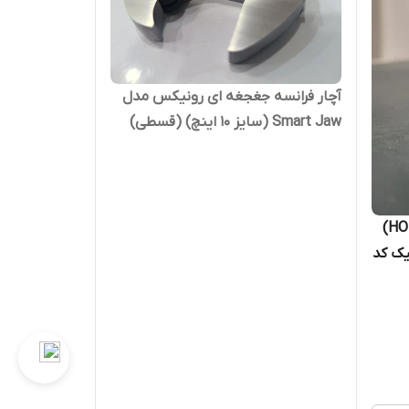
آچار فرانسه جغجغه ای رونیکس مدل
Smart Jaw (سایز 10 اینچ) (قسطی)
مته گردبر الماسی هوتچ (HOTECHE)
امیک کد