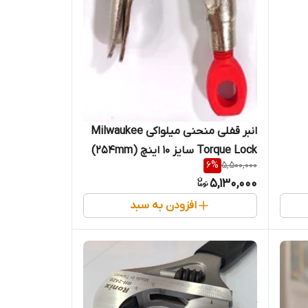
انبر قفلی منحنی میلواکی Milwaukee
Torque Lock سایز 10 اینچ (254mm)
6
%
5,500,000
– فولاد کروم‌مولیبدن (قسطی)
5,130,000
افزودن به سبد