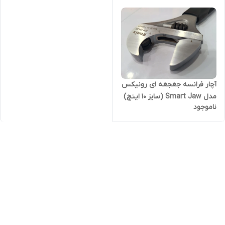
آچار فرانسه جغجغه ای رونیکس
مدل Smart Jaw (سایز 10 اینچ)
ناموجود
(قسطی)