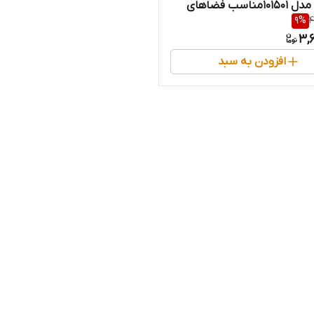
13 اینچ مدل 101501مناسب فضاهای
9
%
4
ارهای ظریف
3,
افزودن به سبد