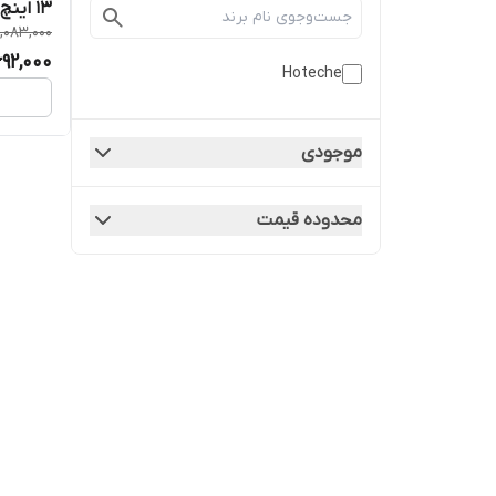
,083,000
تنگ و ک
692,000
Hoteche
موجودی
محدوده قیمت