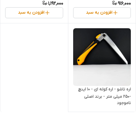
1,192,000
916,000
هوتچ (340701) (قسطی)
(قسطی)
افزودن به سبد
افزودن به سبد
اره تاشو - اره کوله ای - 10 اینچ
-250 میلی متر - برند اصلی
ناموجود
Hoteche هوتچ (340610)
(قسطی)