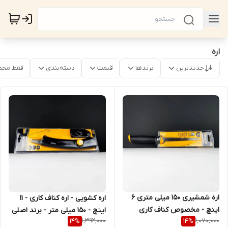
اره
جدیدترین
برندها
قیمت
دسته‌بندی
فقط محص
اره شمشیری 150 میلی متری 6
اره کشویی - اره کناف کاری - 11
اینچ - مخصوص کناف کاری
اینچ - 150 میلی متر - برند اصلی
1,392,000
1,070,000
14
%
14
%
(کنف) - برند اصلی Hoteche
Hoteche هوتچ (341101)