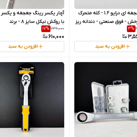
آچار جغجغه ای درایو 1.2 - کله متحرک
آچار یکسر رینگ جغجغه و یکسر
خش - فوق صنعتی - دندانه ریز
با روکش نیکل سایز 8 - برند
17
%
736,000
3
%
- برند اصلی Hoteche هوتچ (200007)
اصلیHotecheهوتچ(192301) (قسطی)
610,000
3,5
)
افزودن به سبد
افزودن به سبد