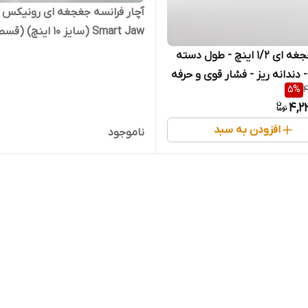
آچار فرانسه جغجغه ای رونیکس 
Smart Jaw (سایز 10 اینچ) (قسطی)
آچار جغجغه ای 1/2 اینچ - طول دسته
 دندانه ریز - فشار قوی و حرفه
5
%
4
ای - برند اصلی Hoteche هوتچ
4,2
افزودن به سبد
ناموجود