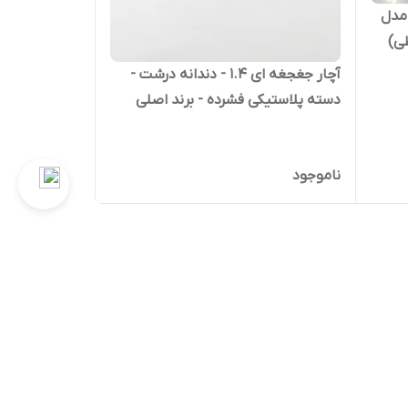
مدل
آچار جغجغه ای 1.4 - دندانه درشت -
دسته پلاستیکی فشرده - برند اصلی
Hoteche هوتچ (200201) (قسطی)
ناموجود