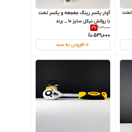
 تخت
آچار یکسر رینگ جغجغه و یکسر تخت
با روکش نیکل سایز 10 _ برند
11
%
603,000
اصلیHotecheهوتچ(192303)
531,000
(قسطی)
افزودن به سبد