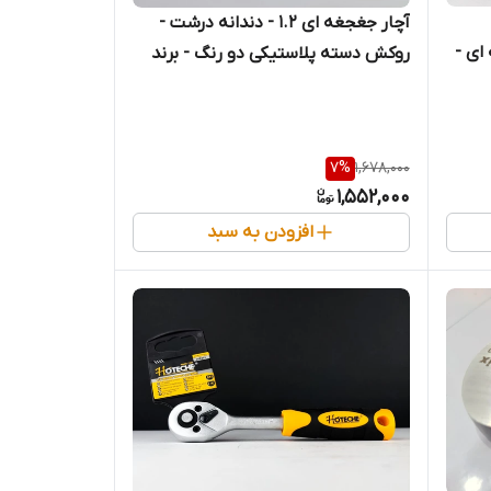
آچار جغجغه ای 1.2 - دندانه درشت -
ای -
روکش دسته پلاستیکی دو رنگ - برند
برند
اصلی Hoteche هوتچ (200203)
(قسطی)
7
%
1,678,000
1,552,000
افزودن به سبد