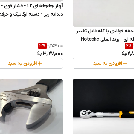
آچار جغجغه ای 1.2 - فشار قوی -
دندانه ریز - دسته ارگانیک و حرفه 
روکش دسته پی وی سی دو رنگ - 
جغه فولادی با کله قابل تغییر
اصلی Hoteche هوتچ (200103)
فوق حرفه ای - برند اصلی Hoteche
(قسطی)
3
%
3,254,000
4
%
3,127,000
2,
افزودن به سبد
افزودن به سبد