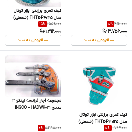
کیف کمری برزنتی ابزار توتال
مدل THT16P40125 (قسطی)
1,559,000
4,110,000
15
%
8
%
1,312,000
3,756,000
افزودن به سبد
افزودن به سبد
مجموعه آچار فرانسه اینکو 3
عددی INGCO – HADWK031
(قسطی)
کیف کمری برزنتی ابزار توتال
مدل THT16P30125 (قسطی)
5,385,000
2,764,000
2
%
10
%