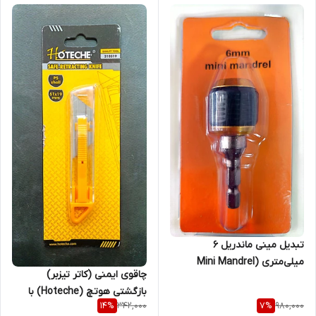
تبدیل مینی ماندریل ۶
میلی‌متری (Mini Mandrel
چاقوی ایمنی (کاتر تیزبر)
6mm) (قسطی)
بازگشتی هوتچ (Hoteche) با
342,000
980,000
14
%
7
%
بدنه PS Shell کد محصول