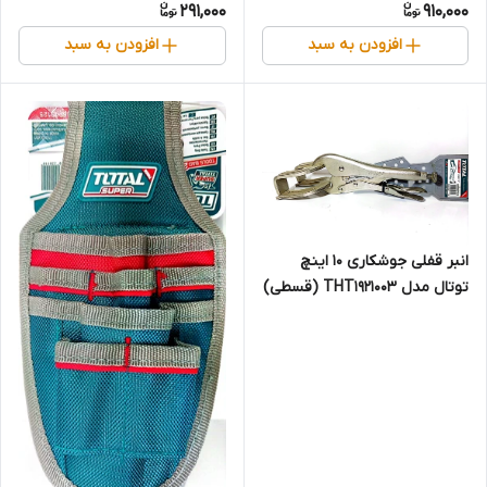
291,000
910,000
(310519) (قسطی)
افزودن به سبد
افزودن به سبد
انبر قفلی جوشکاری 10 اینچ
توتال مدل THT1921003 (قسطی)