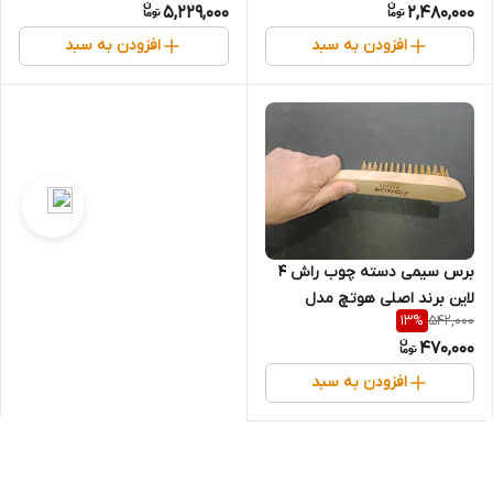
5,229,000
2,480,000
افزودن به سبد
افزودن به سبد
برس سیمی دسته چوب راش 4
لاین برند اصلی هوتچ مدل
542,000
13
%
(410103) (قسطی)
470,000
افزودن به سبد