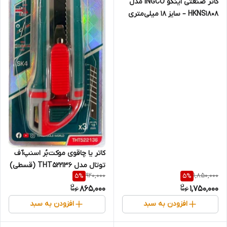
کاتر صنعتی اینکو INGCO مدل
HKNS1808 – سایز 18 میلی‌متری
(قسطی)
کاتر یا چاقوی موکت‌بُر اسنپ‌آف
توتال مدل THT522136 (قسطی)
920,000
1,850,000
5
%
5
%
865,000
1,750,000
افزودن به سبد
افزودن به سبد