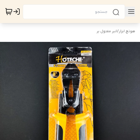
هوتچ ابزار
/
انبر مفتول بر