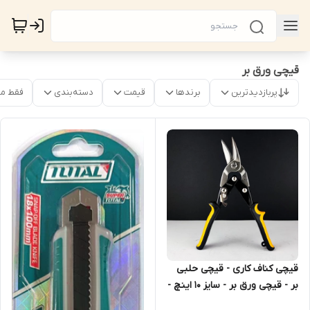
قیچی ورق بر
پربازدیدترین
برندها
قیمت
دسته‌بندی
فقط م
قیچی کناف کاری - قیچی حلبی
بر - قیچی ورق بر - سایز 10 اینچ -
دماغه به سمت راست - برند