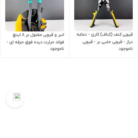
قیچی کنف (کناف) کاری - دماغه
انبر و قیچی مفتول بر 8 اینچ
دراز - قیچی حلبی بر - قیچی
فولاد حرارت دیده فوق حرفه ای -
ناموجود
ناموجود
ورق بر - دماغه مستقیم 12 اینچ
برند اصلی Hoteche هوتچ
300 میل - برند اصلی Hoteche
(130402) (قسطی)
هوتچ (320104) (قسطی)