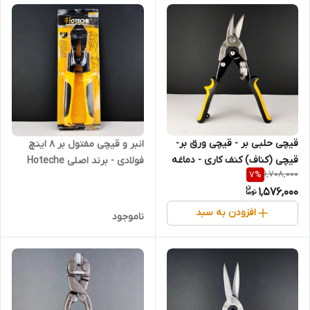
قیچی حلبی بر - قیچی ورق بر-
انبر و قیچی مفتول بر 8 اینچ
قیچی (کناف) کنف کاری - دماغه
فولادی - برند اصلی Hoteche
1,708,000
7
%
چپ - برند اصلی Hoteche
هوتچ (130401) (قسطی)
1,576,000
هوتچ (320103) (قسطی)
افزودن به سبد
ناموجود