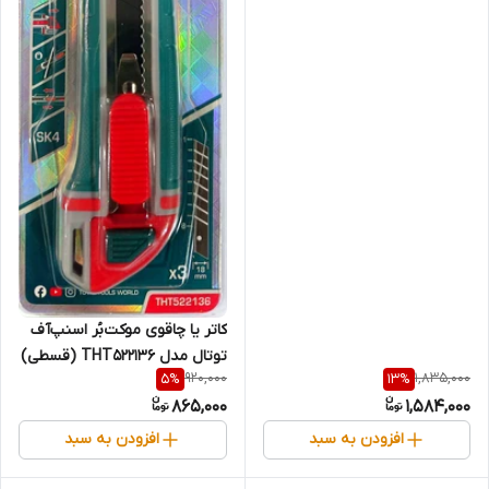
اصلی Hoteche هوتچ (320101)
(قسطی)
کاتر یا چاقوی موکت‌بُر اسنپ‌آف
توتال مدل THT522136 (قسطی)
920,000
1,835,000
5
%
13
%
865,000
1,584,000
افزودن به سبد
افزودن به سبد