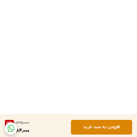
1,835,000
13
%
افزودن به سبد خرید
1,584,000