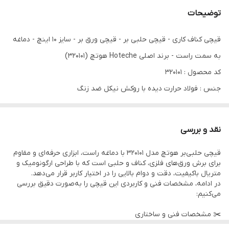
توضیحات
قیچی کناف کاری - قیچی حلبی بر - قیچی ورق بر - سایز 10 اینچ - دماغه
به سمت راست - برند اصلی Hoteche هوتچ (320101)
کد محصول : 320101
جنس : فولاد حرارت دیده با روکش نیکل ضد زنگ
اندازه : 10 اینچ - 250 میلی متر
جنس دسته : پی وی سی دو رنگ ضد شوک
نقد و بررسی
جهت دماغه : به سمت راست
قیچی حلبی‌بر هوتچ مدل 320101 با دماغه راست، ابزاری حرفه‌ای و مقاوم
قیچی حلبی بر ✅دماغه راست ✅10 اینچ 250 میلی متر ✅جنس Cr-V
برای برش ورق‌های فلزی، کناف و حلبی است که با طراحی ارگونومیک و
فولاد حرارت دیده ✅دماغه دندانه دندانه و تراش داده شده ✅دستگیره
متریال باکیفیت، دقت و دوام بالایی را در اختیار کاربر قرار می‌دهد.
در ادامه، مشخصات فنی و کاربردی این قیچی را به‌صورت دقیق بررسی
پی وی سی دو رنگ
می‌کنیم:
✂️ مشخصات فنی و ساختاری
از سری ابزارهای برشی برند Hoteche، مناسب برای مصارف صنعتی و