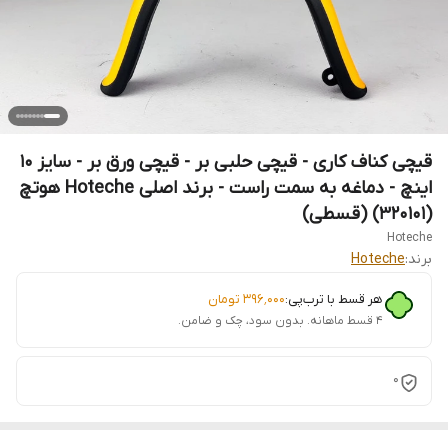
قیچی کناف کاری - قیچی حلبی بر - قیچی ورق بر - سایز 10
اینچ - دماغه به سمت راست - برند اصلی Hoteche هوتچ
(320101) (قسطی)
Hoteche
برند:
Hoteche
هر قسط با ترب‌پی:
۳۹۶٬۰۰۰
تومان
۴ قسط ماهانه. بدون سود، چک و ضامن.
0