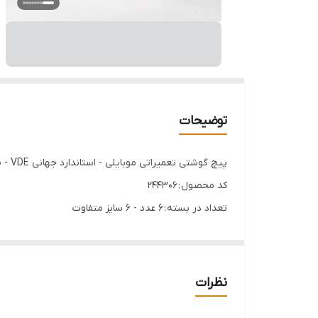
توضیحات
پیچ گوشتی تعمیراتی موبایلی - استاندارد جهانی VDE - ضود شوک الکتریکی - 6 عددی - برند اصلی Hoteche هوتچ (244306)
کد محصول : 244306
تعداد در بسته : 6 عدد - 6 سایز متفاوت
جنس آچار : فولاد S2
جنس دسته : PP&TPR VDE ضد شوک الکتریکی
پیچ گوشتی تعمیراتی
نظرات
✅استاندارد جهانی VDE