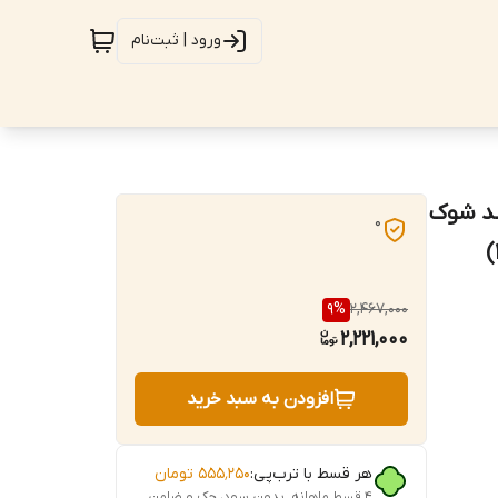
ورود | ثبت‌نام
وبایلی - استاندارد جهانی VDE - ضد شوک
0
الکتریکی - 6 عددی - برند اصلی Hoteche هوتچ (244306)
9
%
2,467,000
2,221,000
افزودن به سبد خرید
هر قسط با ترب‌پی:
۵۵۵٬۲۵۰
تومان
۴ قسط ماهانه. بدون سود، چک و ضامن.