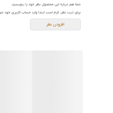
✅ضد شوک الکتریکی
شما هم درباره این محصول نظر خود را بنویسید.
✅6 عددی - 6 سایز مختلف
برای ثبت نظر، لازم است ابتدا وارد حساب کاربری خود شو
✅4 عدد 2 سو - 2 عدد چهار سو
افزودن نظر
✅فوق صنعتی
✅جنس تیغه: (PP&TPR)(S2)