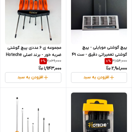
پیچ گوشتی موبایلی - پیچ
مجموعه ی 6 عددی پیچ گوشتی
گوشتی تعمیراتی دقیق - ست 49
ضربه خور - برند اصلی Hoteche
2,069,000
3,154,000
6
%
8
%
عددی - برند اصلی Hoteche
هوتچ (241108) (قسطی)
1,943,000
2,901,000
هوتچ (251149) (قسطی)
افزودن به سبد
افزودن به سبد