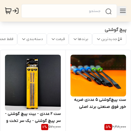
پیچ گوشتی
جدیدترین
برندها
قیمت
دسته‌بندی
فقط محص
ست پیچ‌گوشتی ۵ عددی ضربه
خور فوق صنعتی برند اصلی
کراسمن مدل CR-149 S2
ست 2 عددی - بیت پیچ گوشتی -
(قسطی)
سر پیچ گوشتی - یک سر تخت و
570,000
6,218,000
11
%
5
%
یک سر چهار سو - مغناطیسی -