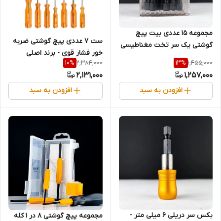
مجموعه 15 عددی بیت پیچ
ست 7 عددی پیچ گوشتی ضربه
گوشتی یک سر تخت مغناطیسی
خور فشار قوی - برند اصلی
- برند اصلی Hoteche هوتچ
2,384,000
1,455,000
10
%
13
%
Hoteche هوتچ (241507)
(251019) (قسطی)
2,131,000
1,257,000
(قسطی)
افزودن به سبد
افزودن به سبد
بکس سر دریلی 6 میلی متر -
مجموعه پیچ گوشتی 8 در 1 کله