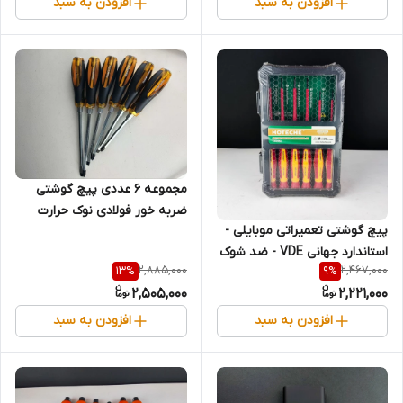
افزودن به سبد
افزودن به سبد
مجموعه 6 عددی پیچ گوشتی
ضربه خور فولادی نوک حرارت
پیچ گوشتی تعمیراتی موبایلی -
خورده چهارسو و دوسو (تخت) -
استاندارد جهانی VDE - ضد شوک
برند اصلی Hoteche هوتچ
2,885,000
2,467,000
13
%
9
%
الکتریکی - 6 عددی - برند اصلی
(241506) (قسطی)
2,505,000
2,221,000
Hoteche هوتچ (244306)
(قسطی)
افزودن به سبد
افزودن به سبد