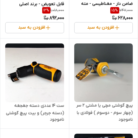
ضامن دار - مغناطیسی - مته
قابل تعویض - برند اصلی
1,018,000
747,000
12
%
15
%
گیر دریلی- برند اصلی Hoteche
Hoteche هوتچ (241418)
892,000
628,000
هوتچ (251001) (قسطی)
(قسطی)
افزودن به سبد
افزودن به سبد
پیچ گوشتی مچی یا مشتی 2 سر
ست 14 عددی دسته جغجغه
(چهار سوم - دوسوم ) فولادی با
(دسته جرجر) و بیت پیچ گوشتی
ناموجود
ناموجود
روکش نیکل - برند اصلی
1.4 اینچ - برند اصلی Hoteche
Hoteche هوتچ (250403)
هوتچ (250414) (قسطی)
(قسطی)