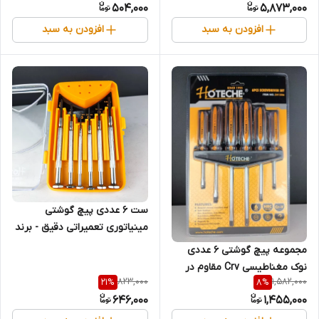
504,000
5,873,000
برند اصلی Hoteche هوتچ
(251034) (قسطی)
افزودن به سبد
افزودن به سبد
ست 6 عددی پیچ گوشتی
مینیاتوری تعمیراتی دقیق - برند
اصلی Hoteche هوتچ (242006)
مجموعه پیچ گوشتی 6 عددی
(قسطی)
نوک مغناطیسی Crv مقاوم در
823,000
1,582,000
21
%
8
%
برابر سایش و شکستن برند
646,000
1,455,000
اصلی Hoteche هوتچ (241206)
(قسطی)